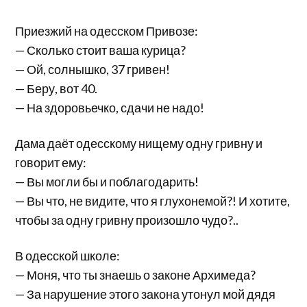
Приезжий на одесском Привозе:
— Сколько стоит ваша курица?
— Ой, солнышко, 37 гривен!
— Беру, вот 40.
— На здоровьечко, сдачи не надо!
Дама даёт одесскому нищему одну гривну и
говорит ему:
— Вы могли бы и поблагодарить!
— Вы что, не видите, что я глухонемой?! И хотите,
чтобы за одну гривну произошло чудо?..
В одесской школе:
— Моня, что ты знаешь о законе Архимеда?
— За нарушение этого закона утонул мой дядя