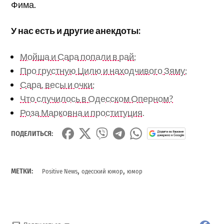
Фима.
У нас есть и другие анекдоты:
Мойша и Сара попали в рай;
Про грустную Цилю и находчивого Зяму;
Сара, весы и очки;
Что случилось в Одесском Оперном?
Роза Марковна и проституция.
ПОДЕЛИТЬСЯ:
,
,
МЕТКИ:
Positive News
одесский юмор
юмор