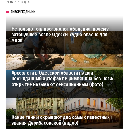
21-07-2026 в 19:23
ВИБОР РЕДАКЦИИ
Не только топливо: эколог объяснил, почему
затонувшее возле Одессы судно опасно для
моря
Археологи в Одесской области нашли
неожиданный артефакт и римлянина без ноги:
открытие называют сенсационным (фото)
Какие тайны скрывают два самых известных
здания Дерибасовской (видео)