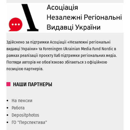
Здійснено за підтримки Асоціації «Незалежні регіональні
видавці України» та Foreningen Ukrainian Media Fund Nordic в
рамках реалізації проєкту Хаб підтримки регіональних медіа.
Погляди авторів не обов’язково збігаються з офіційною
позицією партнерів.
НАШИ ПАРТНЕРЫ
На пенсии
Работа
Depositphotos
ГО "Перспектива"