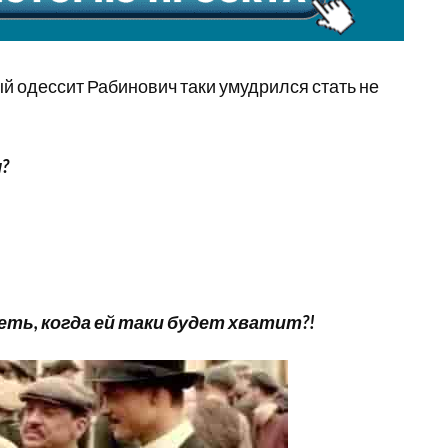
ый одессит Рабинович таки умудрился стать не
?
ть, когда ей таки будет хватит?!