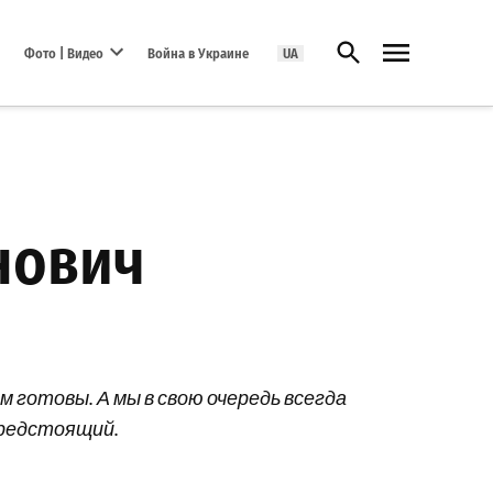
Открыть поиск
Фото | Видео
Война в Украине
UA
Open dropdown menu
нович
 готовы. А мы в свою очередь всегда
предстоящий.