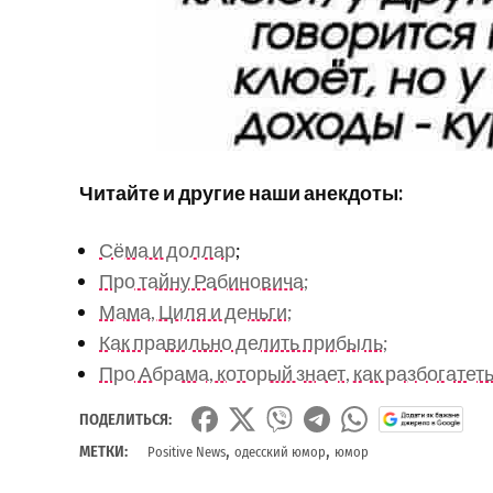
Читайте и другие наши анекдоты:
Сёма и доллар
;
Про тайну Рабиновича;
Мама, Циля и деньги;
Как правильно делить прибыль;
Про Абрама, который знает, как разбогатет
ПОДЕЛИТЬСЯ:
,
,
МЕТКИ:
Positive News
одесский юмор
юмор