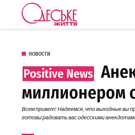
Перейти к содержанию
Одеське
життя
ОПУБЛИКОВАНО В
НОВОСТИ
Анек
миллионером 
Всем привет! Надеемся, что выходные вы пр
готовы радовать вас одесскими анекдотами