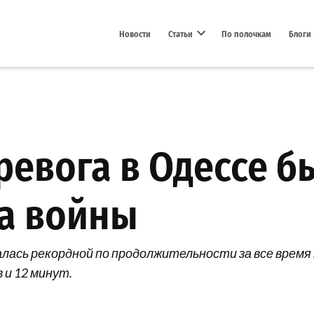
Новости
Статьи
По полочкам
Блоги
Open dropdown menu
ревога в Одессе б
ла войны
алась рекордной по продолжительности за все врем
 и 12 минут.