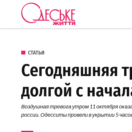
Перейти к содержанию
Одеське
життя
ОПУБЛИКОВАНО В
СТАТЬИ
Сегодняшняя т
долгой с нача
Воздушная тревога утром 11 октября оказ
россии. Одесситы провели в укрытии 5 часов