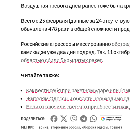
Воздушная тревога днем ранее тоже была край
Всего с 25 февраля (данные за 24 отсутству
объявлена 478 раз и в общей сложности прод
Российские агрессоры массированно
обстре
камикадзе уже два дня подряд. Так, 11 октябр
областью сбили 5 крылатых ракет
.
Читайте также:
Как вести себя при ракетном ударе или бо
Жителям Одессы и области необходимо сд
Если отключили свет: что приобрести и как
ПОДЕЛИТЬСЯ:
,
,
,
МЕТКИ:
война
вторжение россии
оборона одессы
тревога