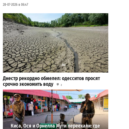
28-07-2026 в 06:47
Днестр рекордно обмелел: одесситов просят
срочно экономить воду
2
29-07-2026 в 19:28
ВИБОР РЕДАКЦИИ
Киса, Ося и Орнелла Мути переехали: где