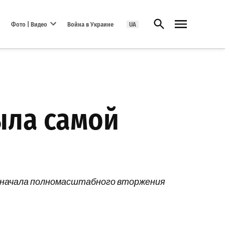
Открыть поиск
Фото | Видео
Война в Украине
UA
Open dropdown menu
ыла самой
я начала полномасштабного вторжения