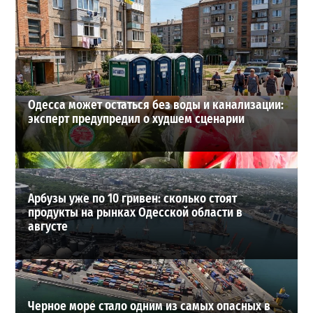
Под Одессой уносит в море ребенка на матрасе и
мужчину: идет спасательная операция
2
28-07-2026 в 17:51
ВИБОР РЕДАКЦИИ
Одесса может остаться без воды и канализации:
эксперт предупредил о худшем сценарии
Арбузы уже по 10 гривен: сколько стоят
продукты на рынках Одесской области в
августе
Черное море стало одним из самых опасных в