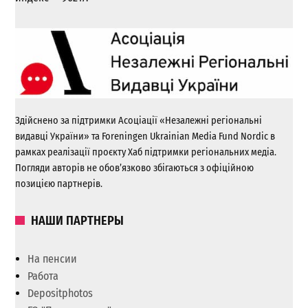
Здійснено за підтримки Асоціації «Незалежні регіональні
видавці України» та Foreningen Ukrainian Media Fund Nordic в
рамках реалізації проєкту Хаб підтримки регіональних медіа.
Погляди авторів не обов’язково збігаються з офіційною
позицією партнерів.
НАШИ ПАРТНЕРЫ
На пенсии
Работа
Depositphotos