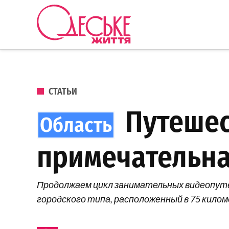
Перейти к содержанию
Одеське
життя
ОПУБЛИКОВАНО В
СТАТЬИ
Путешес
примечательна
Продолжаем цикл занимательных видеопутеш
городского типа, расположенный в 75 кило