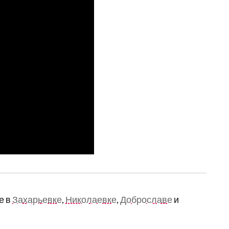
же в
Захарьевке
,
Николаевке
,
Доброславе
и