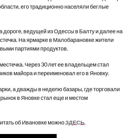
области, его традиционно населяли беглые
 дороге, ведущей из Одессы в Балту и далее на
естечка. На ярмарке в Малобарановке жители
овыми партиями продуктов.
местечка. Через 30 лет ее владельцем стал
ников майора и переименовал его в Яновку.
рки, а дважды в неделю базары, где торговали
 рынок в Яновке стал еще и местом
читать об Ивановке можно
ЗДЕСЬ
.