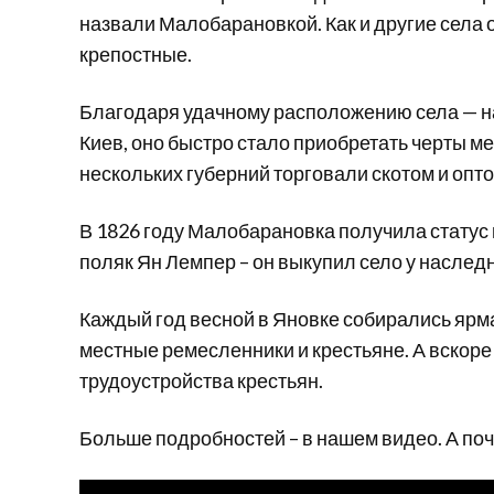
назвали Малобарановкой. Как и другие села 
крепостные.
Благодаря удачному расположению села — на
Киев, оно быстро стало приобретать черты м
нескольких губерний торговали скотом и опт
В 1826 году Малобарановка получила статус 
поляк Ян Лемпер – он выкупил село у наслед
Каждый год весной в Яновке собирались ярма
местные ремесленники и крестьяне. А вскоре
трудоустройства крестьян.
Больше подробностей – в нашем видео. А по