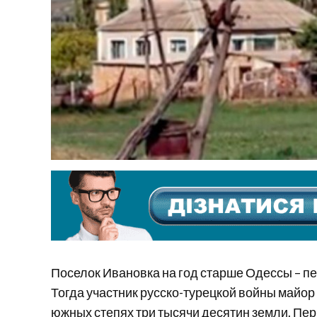
Поселок Ивановка на год старше Одессы – пе
Тогда участник русско-турецкой войны майор
южных степях три тысячи десятин земли. Пер