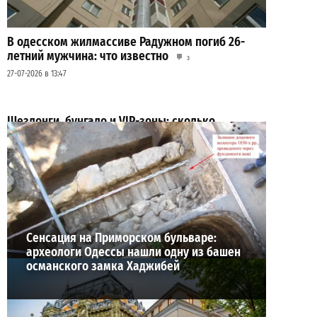
В одесском жилмассиве Радужном погиб 26-
летний мужчина: что известно
3
27-07-2026 в 13:47
Шезлонги, бунгало и VIP-зоны: сколько
придется заплатить за отдых в Аркадии
3
21-07-2026 в 19:23
ВИБОР РЕДАКЦИИ
Сенсация на Приморском бульваре:
археологи Одессы нашли одну из башен
османского замка Хаджибей