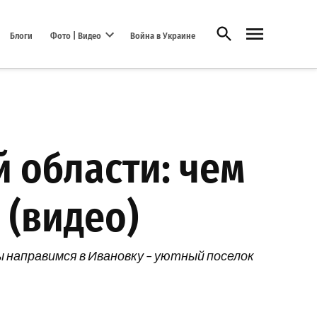
Открыть поиск
Блоги
Фото | Видео
Война в Украине
Open dropdown menu
 области: чем
 (видео)
 направимся в Ивановку – уютный поселок