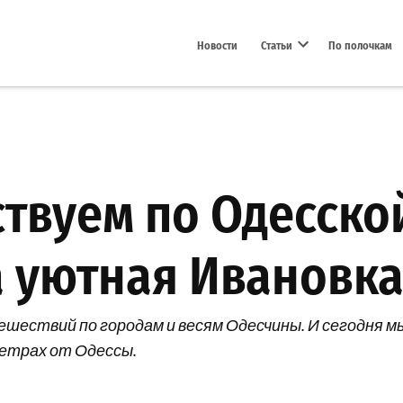
Новости
Статьи
По полочкам
Open dropdown menu
твуем по Одесской
 уютная Ивановка
ествий по городам и весям Одесчины. И сегодня мы
метрах от Одессы.