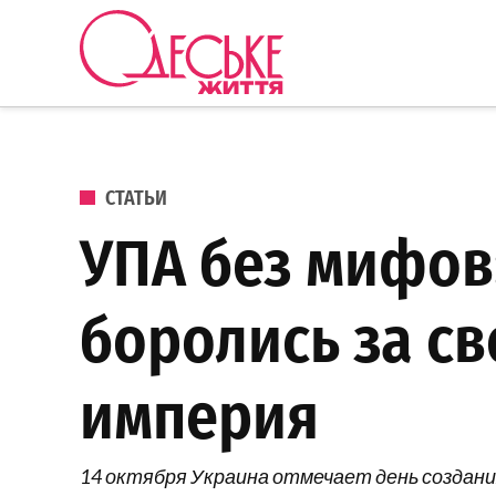
Перейти к содержанию
Одеське
життя
ОПУБЛИКОВАНО В
СТАТЬИ
УПА без мифов
боролись за св
империя
14 октября Украина отмечает день создани