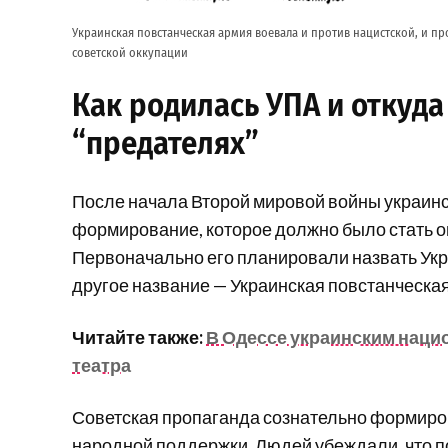
Украинская повстанческая армия воевала и против нацистской, и пр
советской оккупации
Как родилась УПА и откуд
“предателях”
После начала Второй мировой войны украин
формирование, которое должно было стать 
Первоначально его планировали назвать Ук
другое название — Украинская повстанческая
Читайте также:
В Одессе украинским нац
театра
Советская пропаганда сознательно формиров
народной поддержки. Людей убеждали, что п