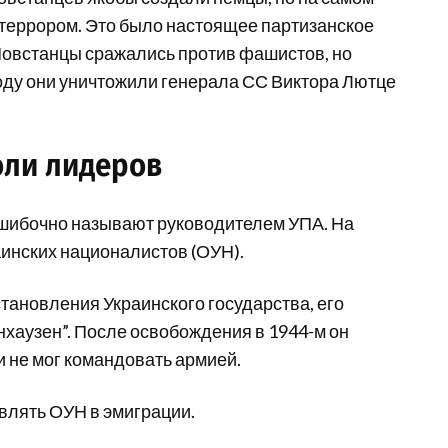
 террором. Это было настоящее партизанское
овстанцы сражались против фашистов, но
году они уничтожили генерала СС Виктора Лютце
оли лидеров
ошибочно называют руководителем УПА. На
инских националистов (ОУН).
становления Украинского государства, его
нхаузен”. После освобождения в 1944-м он
 не мог командовать армией.
влять ОУН в эмиграции.