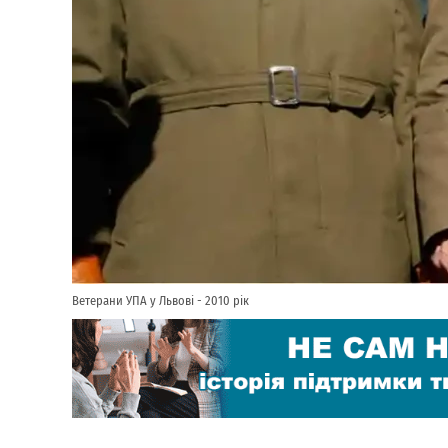
Ветерани УПА у Львові - 2010 рік