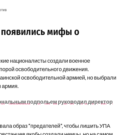
отив
а появились мифы о
ские националисты создали военное
опорой освободительного движения.
раинской освободительной армией, но выбрали
 армия.
иональным подпольем руководил директор
ала образ “предателей”, чтобы лишить УПА
овстанцев якобы создали немцы, но на самом