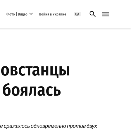
Открыть поиск
Фото | Видео
Война в Украине
UA
Open dropdown menu
повстанцы
 боялась
е сражалось одновременно против двух