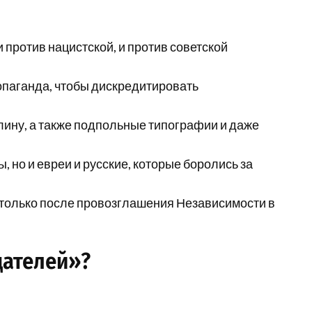
 против нацистской, и против советской
опаганда, чтобы дискредитировать
лину, а также подпольные типографии и даже
 но и евреи и русские, которые боролись за
только после провозглашения Независимости в
дателей»?