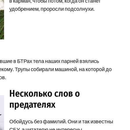
в карман, чтобы потом, когда он станет
удобрением, проросли подсолнухи.
евшие в БТРах тела наших парней взялись
кому. Трупы собирали машиной, на которой до
ов.
Несколько слов о
предателях
Обойдусь без фамилий. Они и так известны
СБУ, а читателю не интересны.