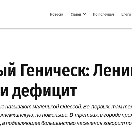
Новости
Статьи
По полочкам
Блоги
Open dropdown menu
й Геническ: Ленин
 и дефицит
 называют маленькой Одессой. Во-первых, там тоже 
Потемкинскую, но поменьше. В-третьих, в городе п
р.), а подавляющее большинство населения говорит по-