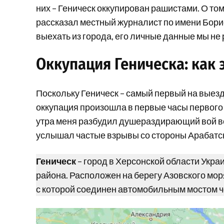
них – Геническ оккупирован рашистами. О том
рассказал местный журналист по имени Борис
выехать из города, его личные данные мы не
Оккупация Геническа: как 
Поскольку Геническ – самый первый на выезд
оккупация произошла в первые часы первого
утра меня разбудил душераздирающий вой во
услышал частые взрывы со стороны Арабатс
Геническ
– город в Херсонской области Укр
района. Расположен на берегу Азовского мор
с которой соединен автомобильным мостом ч