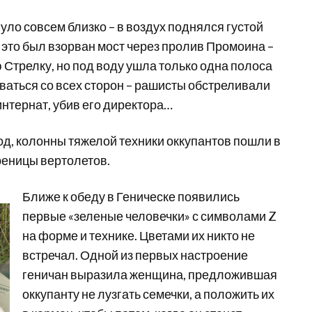
уло совсем близко – в воздух поднялся густой
 это был взорван мост через пролив Промоина –
 Стрелку, но под воду ушла только одна полоса
ваться со всех сторон – рашисты обстреливали
интернат, убив его директора…
од, колонны тяжелой техники оккупантов пошли в
реницы вертолетов.
Ближе к обеду в Геническе появились
первые «зеленые человечки» с символами Z
на форме и технике. Цветами их никто не
встречал. Одной из первых настроение
геничан выразила женщина, предложившая
оккупанту не лузгать семечки, а положить их