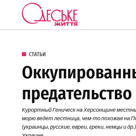
Перейти к содержанию
Одеське
життя
ОПУБЛИКОВАНО В
СТАТЬИ
Оккупированны
предательство
Курортный Геническ на Херсонщине местные
морю ведет лестница, чем-то похожая на 
(украинцы, русские, евреи, греки, немцы и д
Украине…