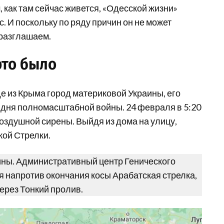
, как там сейчас живется, «Одесской жизни»
. И поскольку по ряду причин он не может
 разглашаем.
это было
е из Крыма город материковой Украины, его
 дня полномасштабной войны. 24 февраля в 5:20
здушной сирены. Выйдя из дома на улицу,
кой Стрелки.
аины. Административный центр Генического
я напротив окончания косы Арабатская стрелка,
ерез Тонкий пролив.