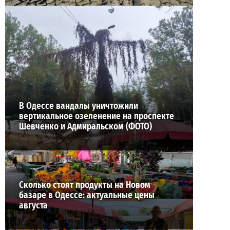
Днестр рекордно обмелел: одесситов просят
срочно экономить воду
2
29-07-2026 в 19:28
ВИБОР РЕДАКЦИИ
В Одессе вандалы уничтожили
вертикальное озеленение на проспекте
Шевченко и Адмиральском (ФОТО)
Сколько стоят продукты на Новом
базаре в Одессе: актуальные цены
августа