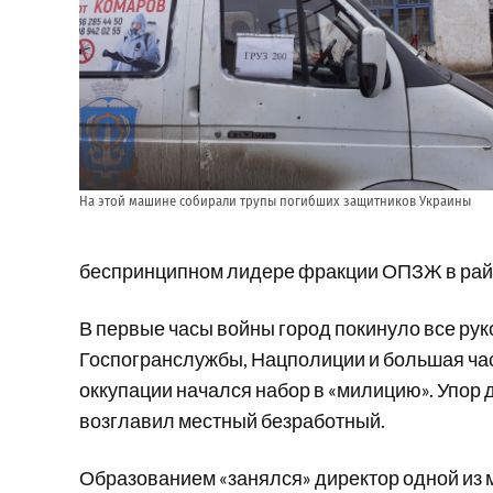
На этой машине собирали трупы погибших защитников Украины
беспринципном лидере фракции ОПЗЖ в рай
В первые часы войны город покинуло все ру
Госпогранслужбы, Нацполиции и большая час
оккупации начался набор в «милицию». Упор 
возглавил местный безработный.
Образованием «занялся» директор одной из м