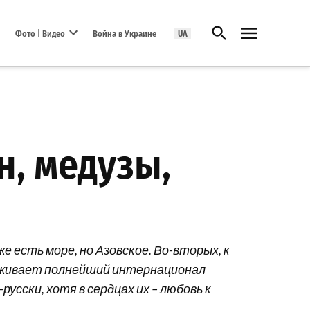
Открыть поиск
Фото | Видео
Война в Украине
UA
Open dropdown menu
, медузы,
есть море, но Азовское. Во-вторых, к
роживает полнейший интернационал
русски, хотя в сердцах их – любовь к