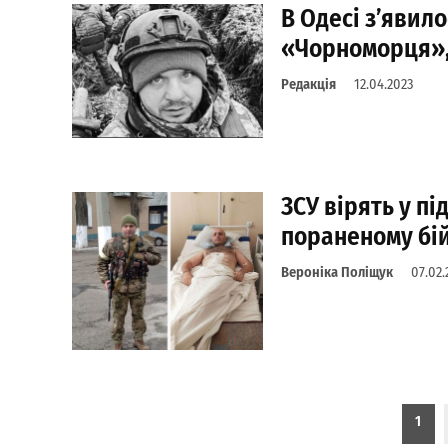
В Одесі з’явило
«Чорноморця»,
Редакція
12.04.2023
ЗСУ вірять у п
пораненому бі
Вероніка Поліщук
07.02.
Пагинация записей
1