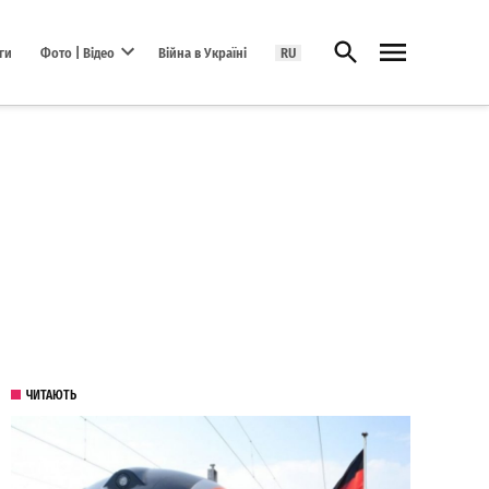
Відкрити пошук
ги
Фото | Відео
Війна в Україні
RU
Open dropdown menu
ЧИТАЮТЬ