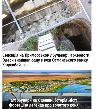
Сенсація на Приморському бульварі: археологи
Одеси знайшли одну з веж Османського замку
Хаджибей
0
03.08.2026
ВИБІР РЕДАКЦІЇ
Татарбунари на Одещині: історія міста,
фортеці та легенда про золотого коня