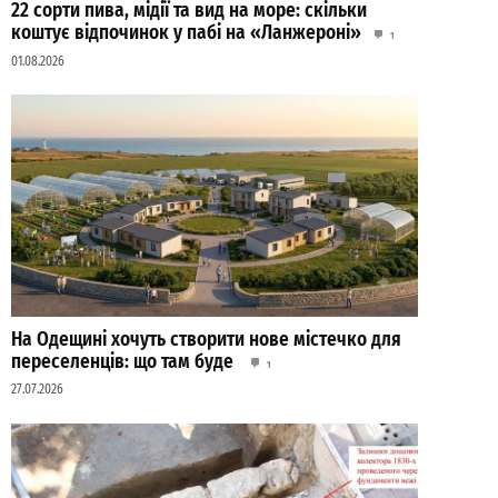
22 сорти пива, мідії та вид на море: скільки
коштує відпочинок у пабі на «Ланжероні»
1
01.08.2026
На Одещині хочуть створити нове містечко для
переселенців: що там буде
1
27.07.2026