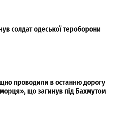
нув солдат одеської тероборони
ищно проводили в останню дорогу
морця», що загинув під Бахмутом