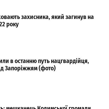
овають захисника, який загинув на
22 року
или в останню путь нацгвардійця,
ід Запоріжжям (фото)
ть: мешканець Кодимської громади