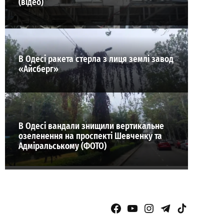
(відео)
В Одесі ракета стерла з лиця землі завод
«Айсберг»
В Одесі вандали знищили вертикальне
озеленення на проспекті Шевченку та
Адміральському (ФОТО)
Facebook Page
YouTube
Instagram
Telegram
TikTok