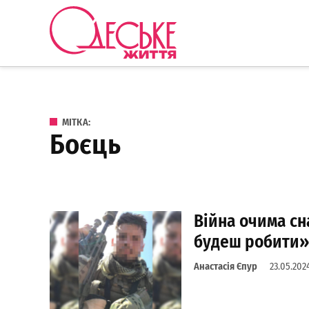
Перейти до вмісту
Одеське
Життя
МІТКА:
боєць
Війна очима сн
будеш робити»
Анастасія Єпур
23.05.202