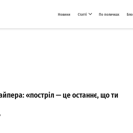
Новини
Статті
По поличках
Бло
Open dropdown menu
айпера: «постріл — це останнє, що ти
4