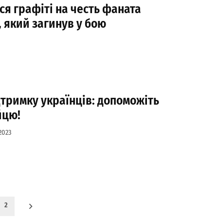
ся графіті на честь фаната
 який загинув у бою
ідтримку українців: допоможіть
йцю!
2023
2