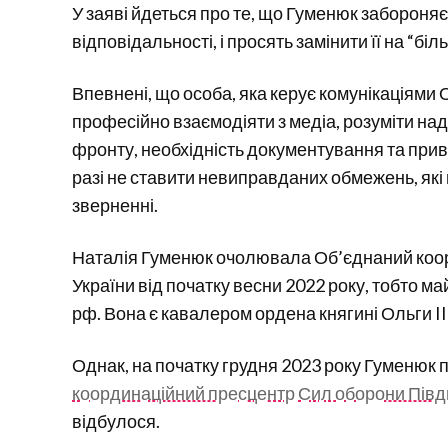
У заяві йдеться про те, що Гуменюк забороняє 
відповідальності, і просять замінити її на “бі
Впевнені, що особа, яка керує комунікаціями 
професійно взаємодіяти з медіа, розуміти на
фронту, необхідність документування та прив
разі не ставити невиправданих обмежень, які
зверненні.
Наталія Гуменюк очолювала Об’єднаний коо
України від початку весни 2022 року, тобто 
рф. Вона є кавалером ордена княгині Ольги II
Однак, на початку грудня 2023 року Гуменюк 
координаційний пресцентр Сил оборони Півд
відбулося.