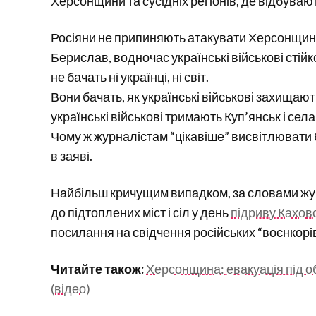
Херсонщини та сусідніх регіонів, де відбувают
Росіяни не припиняють атакувати Херсонщину
Берислав, водночас українські військові стійко
не бачать ні українці, ні світ.
Вони бачать, як українські військові захищають
українські військові тримають Куп’янськ і сел
Чому ж журналістам “цікавіше” висвітлювати бо
в заяві.
Найбільш кричущим випадком, за словами жур
до підтоплених міст і сіл у день
підриву Кахов
посилання на свідчення російських “воєнкорів
Читайте також:
Херсонщина: евакуація під об
(відео)