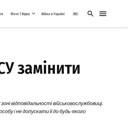
Відкрити пошук
ги
Фото | Відео
Війна в Україні
RU
Open dropdown menu
СУ замінити
зоні відповідальності військовослужбовиці.
бу і не допускати її до будь-якого