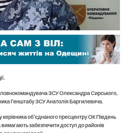
ї.
головнокомандувача ЗСУ Олександра Сирського,
ника Генштабу ЗСУ Анатолія Баргилевича.
у керівника об’єднаного пресцентру ОК Південь
та вимагають забезпечити доступ до районів