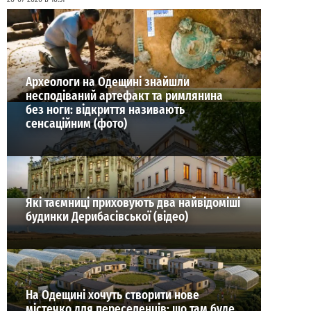
ВИБІР РЕДАКЦІЇ
Археологи на Одещині знайшли
несподіваний артефакт та римлянина
без ноги: відкриття називають
сенсаційним (фото)
Які таємниці приховують два найвідоміші
будинки Дерибасівської (відео)
На Одещині хочуть створити нове
містечко для переселенців: що там буде