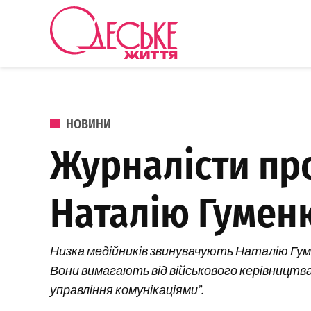
Перейти до вмісту
Одеське
Життя
ОПУБЛІКОВАНО В
НОВИНИ
Журналісти пр
Наталію Гумен
Низка медійників звинувачують Наталію Гумен
Вони вимагають від військового керівництва
управління комунікаціями”.