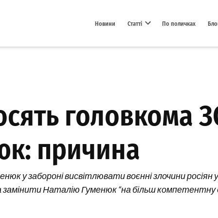
Новини
Статті
По поличках
Бло
Open dropdown menu
осять головкома З
юк: причина
юк у забороні висвітлювати воєнні злочини росіян у 
 замінити Наталію Гуменюк “на більш компетентну осо