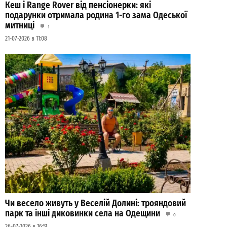
Кеш і Range Rover від пенсіонерки: які
подарунки отримала родина 1-го зама Одеської
митниці
1
21-07-2026 в 11:08
Чи весело живуть у Веселій Долині: трояндовий
парк та інші диковинки села на Одещини
0
26-07-2026 в 16:51