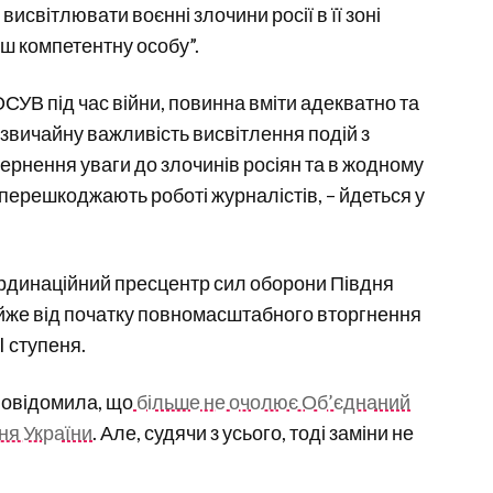
висвітлювати воєнні злочини росії в її зоні
льш компетентну особу”.
ОСУВ під час війни, повинна вміти адекватно та
дзвичайну важливість висвітлення подій з
ернення уваги до злочинів росіян та в жодному
 перешкоджають роботі журналістів, – йдеться у
рдинаційний пресцентр сил оборони Півдня
майже від початку повномасштабного вторгнення
I ступеня.
повідомила, що
більше не очолює Об’єднаний
ня України
. Але, судячи з усього, тоді заміни не