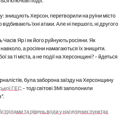
ься ключові події.
: знищують Херсон, перетворили на руїни місто
 відбивають їхні атаки. Але ні першого, ні другого
 Часів Яр і як його руйнують росіяни. Як
а навколо, а росіяни намагаються їх знищити.
ї за ті міста, а не події на Херсонщині? – йдеться
налістів, була заборона заїзду на Херсонщину
ської ГЕС
– тоді світові ЗМІ заполонили
”.
стрілами та рівень води у населених пунктах