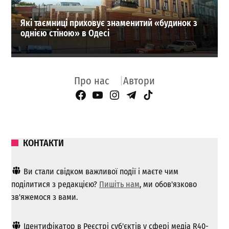
Які таємниці приховує знаменитий «будинок з
однією стіною» в Одесі
Про нас
Автори
Facebook Page
YouTube
Instagram
Telegram
TikTok
КОНТАКТИ
Ви стали свідком важливої ​​події і маєте чим
поділитися з редакцією?
Пишіть нам
, ми обов'язково
зв'яжемося з вами.
Ідентифікатор в Реєстрі суб'єктів у сфері медіа R40-