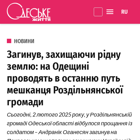
Перейти до вмісту
Language 
Одеське
Життя
ОПУБЛІКОВАНО В
НОВИНИ
Загинув, захищаючи рідну
землю: на Одещині
проводять в останню путь
мешканця Роздільнянської
громади
Сьогодні, 2 лютого 2025 року, у Роздільнянській
громаді Одеської області відбулося прощання із
солдатом – Андранік Оганесян загинув на