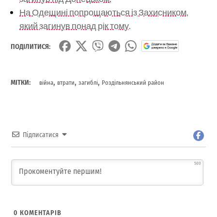
На Одещині попрощаються із Захисником,
який загинув понад рік тому.
ПОДІЛИТИСЯ:
,
,
,
МІТКИ:
війна
втрати
загиблі
Роздільнянський район
Підписатися
500
0
КОМЕНТАРІВ