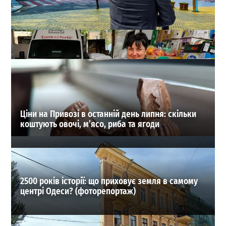
В Одесі оновили список перейменованих вулиць:
повний довідник старих і нових назв
1
18-07-2026 в 15:37
ВИБІР РЕДАКЦІЇ
Ціни на Привозі в останній день липня: скільки
коштують овочі, м’ясо, риба та ягоди
2500 років історії: що приховує земля в самому
центрі Одеси? (фоторепортаж)