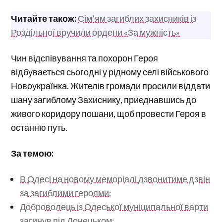
Читайте також:
Сім’ям загиблих захисників із
Роздільної вручили ордени «За мужність»
Чин відспівування та похорон Героя
відбувається сьогодні у рідному селі військового
Новоукраїнка. Жителів громади просили віддати
шану загиблому Захиснику, приєднавшись до
живого коридору пошани, щоб провести Героя в
останню путь.
За темою:
В Одесі на новому меморіалі дзвонитиме дзвін
за загиблими героями;
Доброволець із Одеської муніципальної варти
загинув під Донецьком;