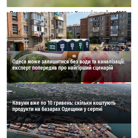
«Полювання» на продавця в Херсоні та майже 1000
загиблих: масштаби атак російських FPV-дронів
(відео)
0
04-08-2026 в 20:27
ВИБІР РЕДАКЦІЇ
Одеса може залишитися без води та каналізації:
експерт попередив про найгірший сценарій
Кавуни вже по 10 гривень: скільки коштують
продукти на базарах Одещини у серпні