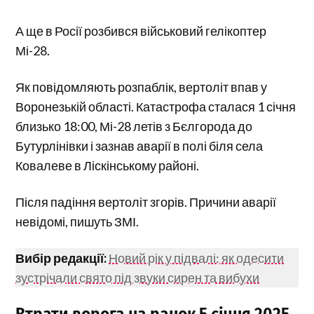
А ще в Росії розбився військовий гелікоптер
Мі-28.
Як повідомляють розпаблік, вертоліт впав у
Воронезькій області. Катастрофа сталася 1 січня
близько 18:00, Мі-28 летів з Бєлгорода до
Бутурлінівки і зазнав аварії в полі біля села
Ковалеве в Ліскінському районі.
Після падіння вертоліт згорів. Причини аварії
невідомі, пишуть ЗМІ.
Вибір редакції:
Новий рік у підвалі: як одесити
зустрічали свято під звуки сирен та вибухи