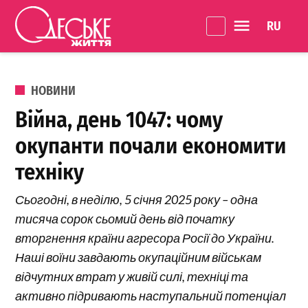
Перейти до вмісту
Language 
Одеське
Життя
ОПУБЛІКОВАНО В
НОВИНИ
Війна, день 1047: чому
окупанти почали економити
техніку
Сьогодні, в неділю, 5 січня 2025 року – одна
тисяча сорок сьомий день від початку
вторгнення країни агресора Росії до України.
Наші воїни завдають окупаційним військам
відчутних втрат у живій силі, техніці та
активно підривають наступальний потенціал