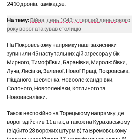
2410 дронів. камікадзе.
На тему:
Війна, день 1043: у перший день нового
року ворог атакував столицю
На Покровському напрямку наші захисники
зупинили 45 наступальних дій агресора у бік
Мирного, Тимофіївки, Баранівки, Миролюбівки,
Луча, Лисівки, Зеленої, Нової Праці, Покровська,
Піщаного, Шевченка, Новоолександрівки,
Солоного, Новооленівки, Котлиного та
Нововасилівки.
Також неспокійно на Торецькому напрямку, де
ворог здійснив 11 атак, а також на Курахівському
(відбито 28 ворожих штурмів) та Времовському
(противник здійснив 17 штурмів наших позицій)