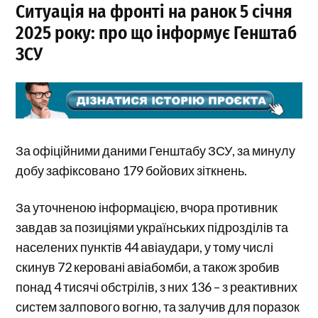
Ситуація на фронті на ранок 5 січня
2025 року: про що інформує Генштаб
ЗСУ
За офіційними даними Генштабу ЗСУ, за минулу
добу зафіксовано 179 бойових зіткнень.
За уточненою інформацією, вчора противник
завдав за позиціями українських підрозділів та
населених пунктів 44 авіаудари, у тому числі
скинув 72 керовані авіабомби, а також зробив
понад 4 тисячі обстрілів, з них 136 – з реактивних
систем залпового вогню, та залучив для поразок