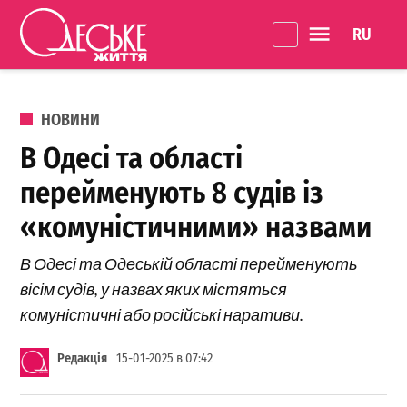
Перейти до вмісту
Language 
Одеське
Життя
ОПУБЛІКОВАНО В
НОВИНИ
В Одесі та області
перейменують 8 судів із
«комуністичними» назвами
В Одесі та Одеській області перейменують
вісім судів, у назвах яких містяться
комуністичні або російські наративи.
Редакція
15-01-2025 в 07:42