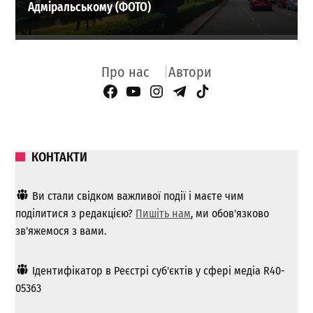
Адміральському (ФОТО)
Про нас
Автори
Facebook Page
YouTube
Instagram
Telegram
TikTok
КОНТАКТИ
Ви стали свідком важливої ​​події і маєте чим
поділитися з редакцією?
Пишіть нам
, ми обов'язково
зв'яжемося з вами.
Ідентифікатор в Реєстрі суб'єктів у сфері медіа R40-
05363