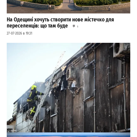
На Одещині хочуть створити нове містечко для
переселенців: що там буде
1
27-07-2026 в 19:31