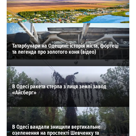
На Миколаївській дорозі в Одесі гасили масштабну
пожежу на складі (фото, відео)
0
02-08-2026 в 22:58
ВИБІР РЕДАКЦІЇ
Татарбунари на Одещині: історія міста, фортеці
та легенда про золотого коня (відео)
В Одесі ракета стерла з лиця землі завод
«Айсберг»
В Одесі вандали знищили вертикальне
озеленення на проспекті Шевченку та