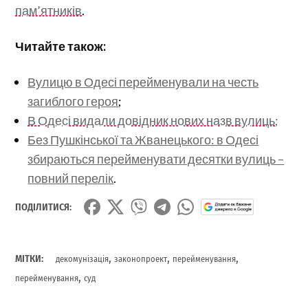
пам’ятників
.
Читайте також:
Вулицю в Одесі перейменували на честь
загиблого героя
;
В Одесі видали довідник нових назв вулиць;
Без Пушкінської та Жванецького: в Одесі
збираються перейменувати десятки вулиць –
повний перелік
.
ПОДІЛИТИСЯ:
,
,
,
МІТКИ:
декомунізація
законопроект
перейменування
,
перейменування
суд