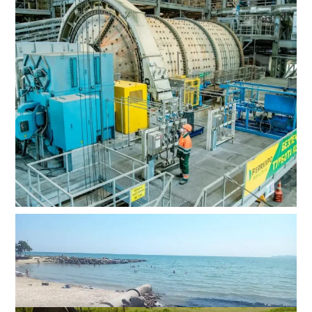
Російські удари по Одещині зупиняють великі
підприємства: Ferrexpo призупинила виробництво
0
05-08-2026 в 13:29
ВИБІР РЕДАКЦІЇ