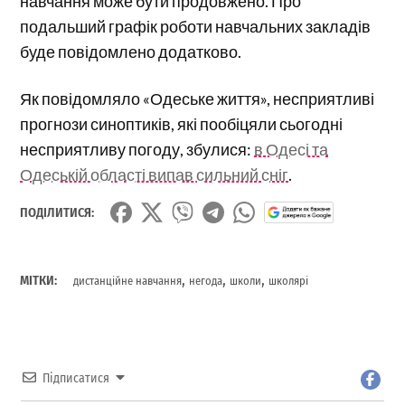
навчання може бути продовжено. Про
подальший графік роботи навчальних закладів
буде повідомлено додатково.
Як повідомляло «Одеське життя», несприятливі
прогнози синоптиків, які пообіцяли сьогодні
несприятливу погоду, збулися:
в Одесі та
Одеській області випав сильний сніг
.
ПОДІЛИТИСЯ:
,
,
,
МІТКИ:
дистанційне навчання
негода
школи
школярі
Підписатися