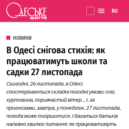
Перейти до вмісту
Language 
Одеське
Життя
ОПУБЛІКОВАНО В
НОВИНИ
В Одесі снігова стихія: як
працюватимуть школи та
садки 27 листопада
Сьогодні, 26 листопада, в Одесі
спостерігаються складні погодні умови: сніг,
хуртовина, поривчастий вітер… І, за
прогнозами, завтра, у понеділок, 27 листопада,
погода може погіршитися. І багатьох батьків
напевно хвилює питання: як працюватимуть