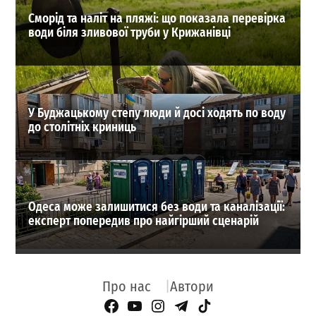
Сморід та наліт на пляжі: що показала перевірка
води біля зливової труби у Крижанівці
У Буджацькому степу люди й досі ходять по воду
до столітніх криниць
Одеса може залишитися без води та каналізації:
експерт попередив про найгірший сценарій
Про нас
Автори
Facebook Page
YouTube
Instagram
Telegram
TikTok