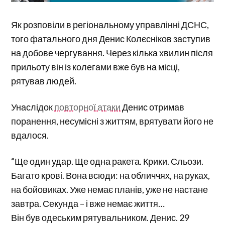
Як розповіли в регіональному управлінні ДСНС,
того фатального дня Денис Колєсніков заступив
на добове чергування. Через кілька хвилин після
прильоту він із колегами вже був на місці,
рятував людей.
Унаслідок
повторної атаки
Денис отримав
поранення, несумісні з життям, врятувати його не
вдалося.
“Ще один удар. Ще одна ракета. Крики. Сльози.
Багато крові. Вона всюди: на обличчях, на руках,
на бойовиках. Уже немає планів, уже не настане
завтра. Секунда – і вже немає життя…
Він був одеським рятувальником. Денис. 29