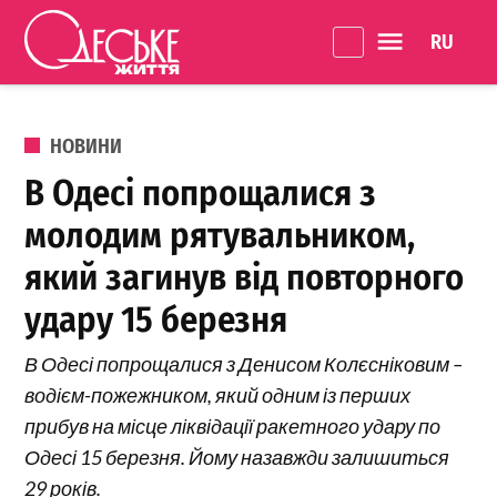
Перейти до вмісту
Language 
Одеське
Життя
ОПУБЛІКОВАНО В
НОВИНИ
В Одесі попрощалися з
молодим рятувальником,
який загинув від повторного
удару 15 березня
В Одесі попрощалися з Денисом Колєсніковим –
водієм-пожежником, який одним із перших
прибув на місце ліквідації ракетного удару по
Одесі 15 березня. Йому назавжди залишиться
29 років.