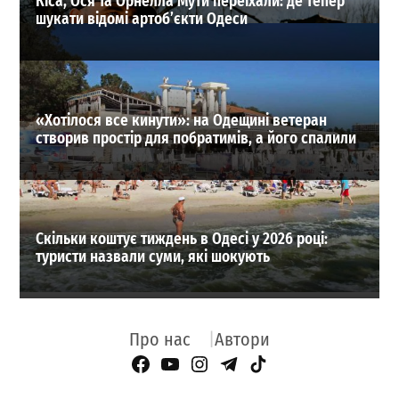
Кіса, Ося та Орнелла Мути переїхали: де тепер
шукати відомі артоб’єкти Одеси
«Хотілося все кинути»: на Одещині ветеран
створив простір для побратимів, а його спалили
Скільки коштує тиждень в Одесі у 2026 році:
туристи назвали суми, які шокують
Про нас
Автори
Facebook Page
YouTube
Instagram
Telegram
TikTok