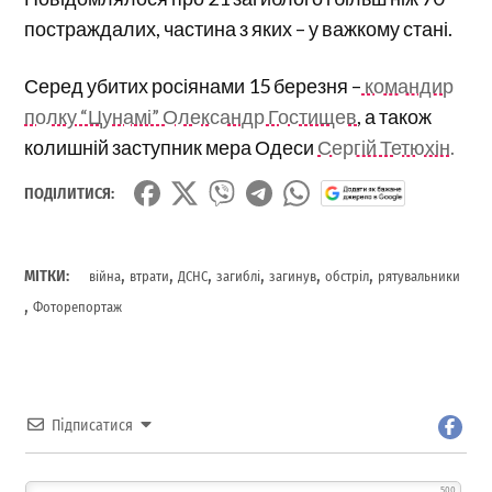
постраждалих, частина з яких – у важкому стані.
Серед убитих росіянами 15 березня –
командир
полку “Цунамі” Олександр Гостищев
, а також
колишній заступник мера Одеси
Сергій Тетюхін.
ПОДІЛИТИСЯ:
,
,
,
,
,
,
МІТКИ:
війна
втрати
ДСНС
загиблі
загинув
обстріл
рятувальники
,
Фоторепортаж
Підписатися
500