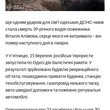
Ще одним ударом для сім’ї одеських ДСНС-ників
стала смерть 39-річного водія-пожежника
Віталія Алімова, серце якого не витримало – він
помер наступного дня в лікарні.
У п’ятницю, 15 березня, російські терористи
запустили по Одесі дві балістичні ракети. У
результаті зруйновано будівлю рекреаційного
об’єкта, пошкоджено приватні будинки, станцію
техобслуговування, газопровід низького тиску,
авто швидкої допомоги та пожежно-рятувальні
автомобілі.
Повідомлялося про 21 загиблого і більш ніж 70