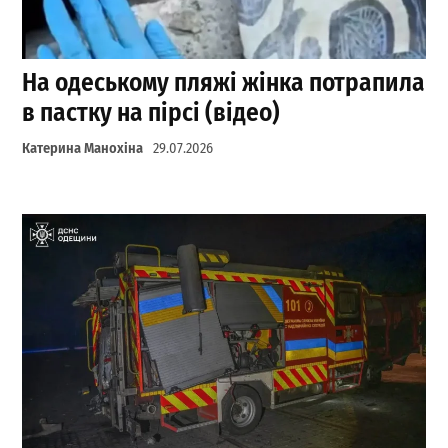
На одеському пляжі жінка потрапила
в пастку на пірсі (відео)
Катерина Манохіна
29.07.2026