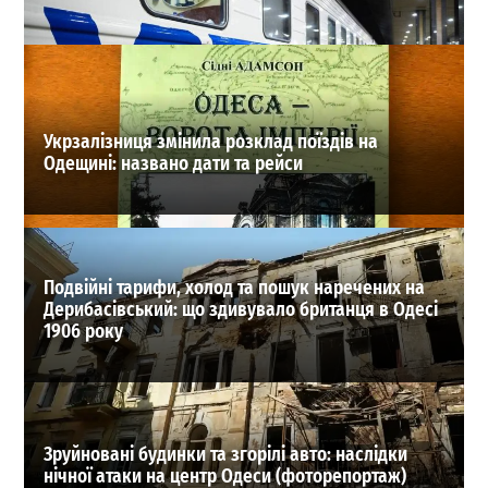
залишитися в межах дрес-коду
0
05.08.2026
ВИБІР РЕДАКЦІЇ
Укрзалізниця змінила розклад поїздів на
Одещині: названо дати та рейси
Подвійні тарифи, холод та пошук наречених на
Дерибасівський: що здивувало британця в Одесі
1906 року
Зруйновані будинки та згорілі авто: наслідки
нічної атаки на центр Одеси (фоторепортаж)