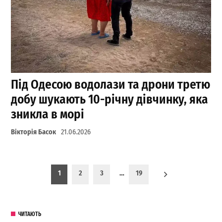
Під Одесою водолази та дрони третю
добу шукають 10-річну дівчинку, яка
зникла в морі
Вікторія Басок
21.06.2026
Пагинация записей
1
2
3
…
19
ЧИТАЮТЬ