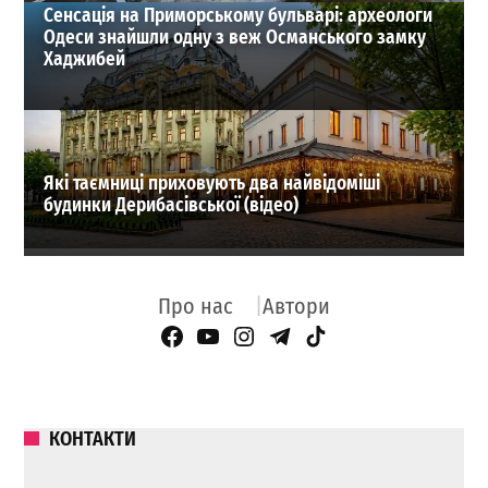
Сенсація на Приморському бульварі: археологи
Одеси знайшли одну з веж Османського замку
Хаджибей
Які таємниці приховують два найвідоміші
будинки Дерибасівської (відео)
Про нас
Автори
Facebook Page
YouTube
Instagram
Telegram
TikTok
КОНТАКТИ