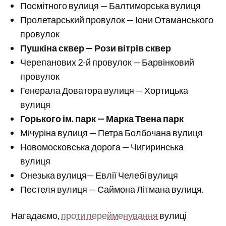
Посмітного вулиця — Балтиморська вулиця
Пролетарський провулок — Іони Отаманського
провулок
Пушкіна сквер — Рози вітрів сквер
Черепанових 2-й провулок — Барвінковий
провулок
Генерала Доватора вулиця — Хортицька
вулиця
Горького ім. парк — Марка Твена парк
Мічуріна вулиця — Петра Болбочана вулиця
Новомосковська дорога — Чигиринська
вулиця
Онезька вулиця— Евлії Челебі вулиця
Пестеля вулиця — Саймона Літмана вулиця.
Нагадаємо,
проти перейменування
вулиці