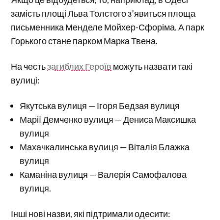
замість площі Льва Толстого з’явиться площа
письменника Менделе Мойхер-Сфоріма. А парк
Горького стане парком Марка Твена.
На честь
загиблих Героїв
можуть назвати такі
вулиці:
Якутська вулиця — Ігоря Бедзая вулиця
Марії Демченко вулиця — Дениса Максишка
вулиця
Махачкалинська вулиця — Віталія Блажка
вулиця
Каманіна вулиця — Валерія Самофалова
вулиця.
Інші нові назви, які підтримали одесити: