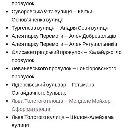
провулок
Суворовська 9-та вулиця — Квітки-
Основ’яненка вулиця
Тургенєва вулиця — Андрія Сови вулиця
Алея парку Перемоги — Алея Добровольців
Алея парку Перемоги — Алея Рятувальників
Єлисаветградський провулок — Халайджогло
провулок
Леваневського провулок — Гонсіоровського
провулок
Лідерсівський бульвар — Гетьмана
Сагайдачного бульвар
Льва Толстого площа — Менделе Мойхер-
Сфоріма площа
Льва Толстого вулиця — Шолом-Алейхема
вулиця