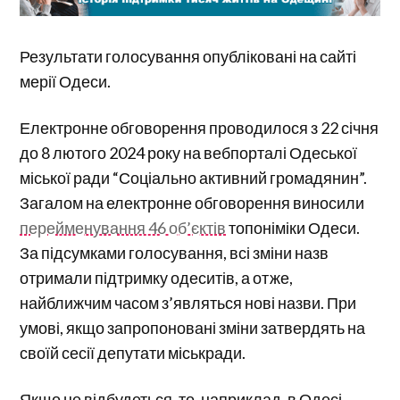
Результати голосування опубліковані на сайті
мерії Одеси.
Електронне обговорення проводилося з 22 січня
до 8 лютого 2024 року на вебпорталі Одеської
міської ради “Соціально активний громадянин”.
Загалом на електронне обговорення виносили
перейменування 46 об’єктів
топоніміки Одеси.
За підсумками голосування, всі зміни назв
отримали підтримку одеситів, а отже,
найближчим часом з’являться нові назви. При
умові, якщо запропоновані зміни затвердять на
своїй сесії депутати міськради.
Якщо це відбудеться, то, наприклад, в Одесі