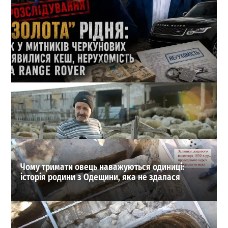
Кеш і Range Rover від пенсіонерки: які подарунки
отримала родина 1-го зама Одеської митниці
1
21-07-2026 в 11:08
ВИБІР РЕДАКЦІЇ
Чому тримати овець наважуються одиниці:
історія родини з Одещини, яка не здалася