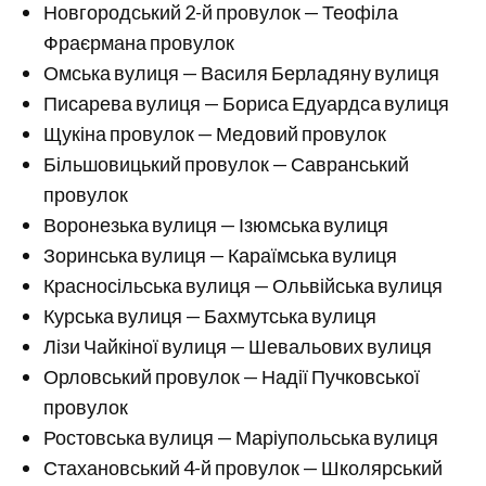
Новгородський 2-й провулок — Теофіла
Фраєрмана провулок
Омська вулиця — Василя Берладяну вулиця
Писарева вулиця — Бориса Едуардса вулиця
Щукіна провулок — Медовий провулок
Більшовицький провулок — Савранський
провулок
Воронезька вулиця — Ізюмська вулиця
Зоринська вулиця — Караїмська вулиця
Красносільська вулиця — Ольвійська вулиця
Курська вулиця — Бахмутська вулиця
Лізи Чайкіної вулиця — Шевальових вулиця
Орловський провулок — Надії Пучковської
провулок
Ростовська вулиця — Маріупольська вулиця
Стахановський 4-й провулок — Школярський