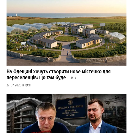
На Одещині хочуть створити нове містечко для
переселенців: що там буде
1
27-07-2026 в 19:31