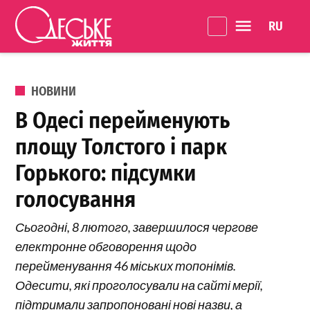
Перейти до вмісту
Language 
Одеське
Життя
ОПУБЛІКОВАНО В
НОВИНИ
В Одесі перейменують
площу Толстого і парк
Горького: підсумки
голосування
Сьогодні, 8 лютого, завершилося чергове
електронне обговорення щодо
перейменування 46 міських топонімів.
Одесити, які проголосували на сайті мерії,
підтримали запропоновані нові назви, а