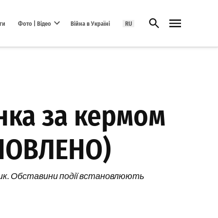
Відкрити пошук
ги
Фото | Відео
Війна в Україні
RU
Open dropdown menu
нка за кермом
ОНОВЛЕНО)
чик. Обставини події встановлюють