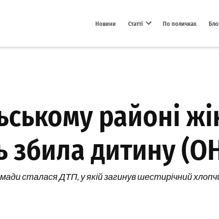
Новини
Статті
По поличках
Бло
Open dropdown menu
ьському районі жі
ть збила дитину (
омади сталася ДТП, у якій загинув шестирічний хлоп