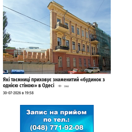
Які таємниці приховує знаменитий «будинок з
однією стіною» в Одесі
3960
30-07-2026 в 19:58