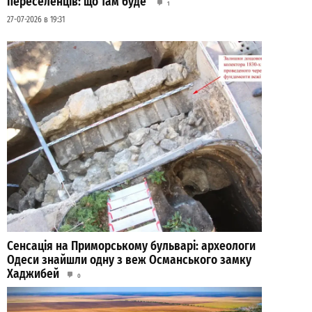
переселенців: що там буде
1
27-07-2026 в 19:31
Сенсація на Приморському бульварі: археологи
Одеси знайшли одну з веж Османського замку
Хаджибей
0
03-08-2026 в 08:49