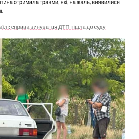
тина отримала травми, які, на жаль, виявилися
і.
маїлі: справа винуватця ДТП пішла до суду