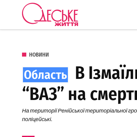
Перейти до вмісту
Одеське
Життя
ОПУБЛІКОВАНО В
НОВИНИ
В Ізмаїл
“ВАЗ” на смер
На території Ренійської територіальної гр
поліцейські.