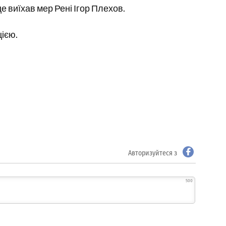
е виїхав мер Рені Ігор Плехов.
цією.
Авторизуйтеся з
500