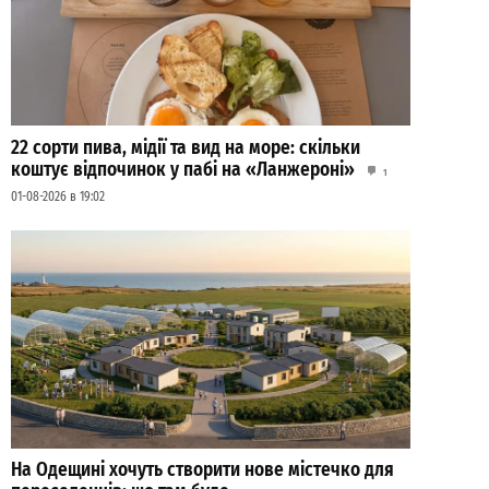
22 сорти пива, мідії та вид на море: скільки
коштує відпочинок у пабі на «Ланжероні»
1
01-08-2026 в 19:02
На Одещині хочуть створити нове містечко для