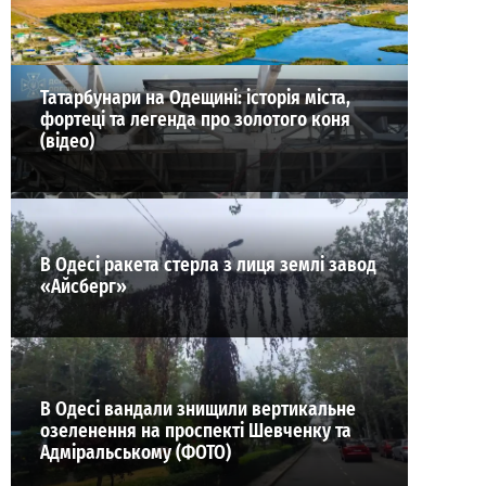
ВИБІР РЕДАКЦІЇ
Татарбунари на Одещині: історія міста,
фортеці та легенда про золотого коня
(відео)
В Одесі ракета стерла з лиця землі завод
«Айсберг»
В Одесі вандали знищили вертикальне
озеленення на проспекті Шевченку та
Адміральському (ФОТО)