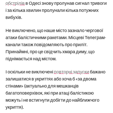
обстрілів
в Одесі знову пролунав сигнал тривоги
і за кілька хвилин пролунали кілька потужних
вибухів.
Не виключено, що наше місто зазнало чергової
атаки балістичними ракетами. Місцеві Телеграм-
канали також повідомляють про приліт.
Принаймні, про це свідчить хмара диму, що
піднімається над містом.
І оскільки не виключені
повторні запуски
бажано
залишатися в укриттях або хоча б «за двома
стінами» (актуально для мешканців
багатоповерхівок, які при атаці балістикою
можуть і не встигнути добігти до найближчого
укриття).