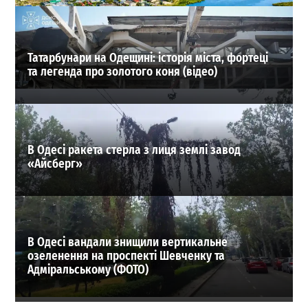
ВИБІР РЕДАКЦІЇ
Татарбунари на Одещині: історія міста, фортеці
та легенда про золотого коня (відео)
В Одесі ракета стерла з лиця землі завод
«Айсберг»
В Одесі вандали знищили вертикальне
озеленення на проспекті Шевченку та
Адміральському (ФОТО)