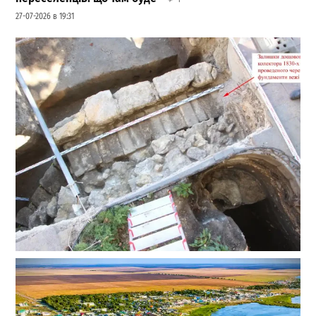
27-07-2026 в 19:31
Сенсація на Приморському бульварі: археологи
Одеси знайшли одну з веж Османського замку
Хаджибей
0
03-08-2026 в 08:49