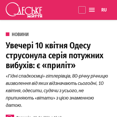
Перейти до вмісту
Language 
Одеське
Життя
ОПУБЛІКОВАНО В
НОВИНИ
Увечері 10 квітня Одесу
струсонула серія потужних
вибухів: є «приліт»
«Гідні спадкоємці» гітлерівців, 80-річну річницю
визволення від яких відзначають сьогодні, 10
квітня, одесити, судячи з усього, не
припиняють «вітати» з цією знаменною
датою.