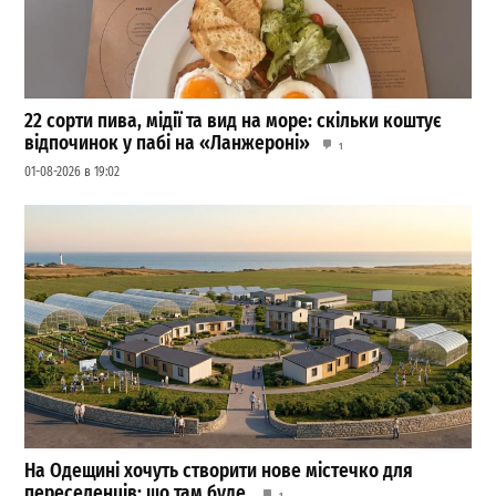
22 сорти пива, мідії та вид на море: скільки коштує
відпочинок у пабі на «Ланжероні»
1
01-08-2026 в 19:02
На Одещині хочуть створити нове містечко для
переселенців: що там буде
1