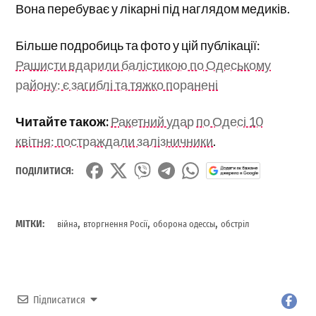
Вона перебуває у лікарні під наглядом медиків.
Більше подробиць та фото у цій публікації:
Рашисти вдарили балістикою по Одеському
району: є загиблі та тяжко поранені
Читайте також:
Ракетний удар по Одесі 10
квітня: постраждали залізничники
.
ПОДІЛИТИСЯ:
,
,
,
МІТКИ:
війна
вторгнення Росії
оборона одессы
обстріл
Підписатися