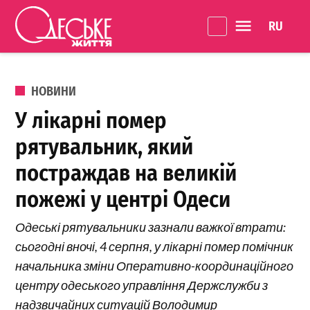
Перейти до вмісту
Language 
Одеське
Життя
ОПУБЛІКОВАНО В
НОВИНИ
У лікарні помер
рятувальник, який
постраждав на великій
пожежі у центрі Одеси
Одеські рятувальники зазнали важкої втрати:
сьогодні вночі, 4 серпня, у лікарні помер помічник
начальника зміни Оперативно-координаційного
центру одеського управління Держслужби з
надзвичайних ситуацій Володимир