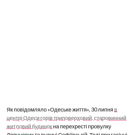
Як повідомляло «Одеське життя», 30 липня
в
центрі Одеси горів триповерховий. старовинний
житловий будинок
на перехресті провулку
Ляпунових та вулиці Софіївській. Тоді при гасінні