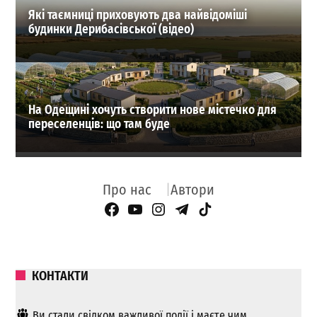
Які таємниці приховують два найвідоміші
будинки Дерибасівської (відео)
На Одещині хочуть створити нове містечко для
переселенців: що там буде
Про нас
Автори
Facebook Page
YouTube
Instagram
Telegram
TikTok
КОНТАКТИ
Ви стали свідком важливої ​​події і маєте чим