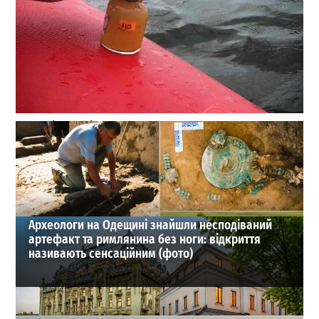
В Одесі перевірили морську воду: де можна
безпечно купатися
0
28-07-2026 в 16:57
ВИБІР РЕДАКЦІЇ
Археологи на Одещині знайшли несподіваний
артефакт та римлянина без ноги: відкриття
називають сенсаційним (фото)