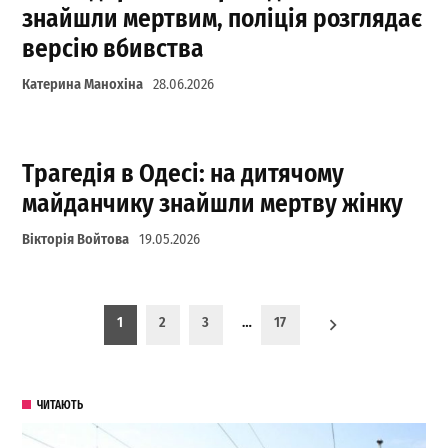
знайшли мертвим, поліція розглядає
версію вбивства
Катерина Манохіна
28.06.2026
Трагедія в Одесі: на дитячому
майданчику знайшли мертву жінку
Вікторія Войтова
19.05.2026
Пагинация записей
1
2
3
…
17
ЧИТАЮТЬ