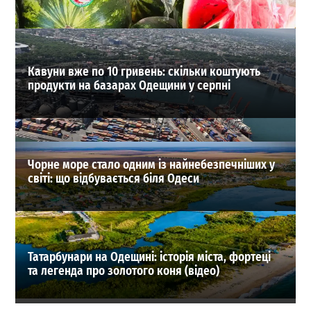
03.08.2026
ВИБІР РЕДАКЦІЇ
Кавуни вже по 10 гривень: скільки коштують
продукти на базарах Одещини у серпні
Чорне море стало одним із найнебезпечніших у
світі: що відбувається біля Одеси
Татарбунари на Одещині: історія міста, фортеці
та легенда про золотого коня (відео)