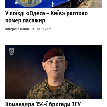
У поїзді «Одеса – Київ» раптово
помер пасажир
Катерина Манохіна
30.06.2026
Командира 154-ї бригади ЗСУ