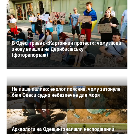
На Одещині хочуть створити нове містечко для
переселенців: що там буде
1
27-07-2026 в 19:31
ВИБІР РЕДАКЦІЇ
В Одесі триває «Картонний протест»: чому люди
знову вийшли на Дерибасівську
(фоторепортаж)
Не лише паливо: еколог пояснив, чому затонуле
біля Одеси судно небезпечне для моря
Археологи на Одещині знайшли несподіваний