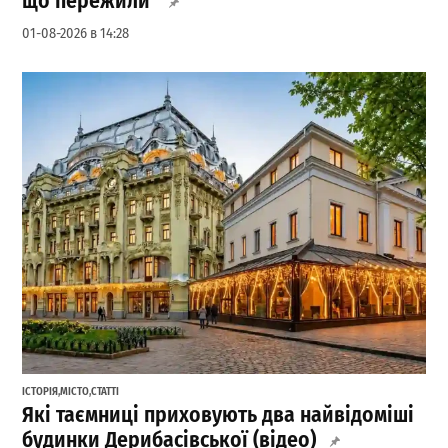
що пережили
01-08-2026 в 14:28
ІСТОРІЯ
,
МІСТО
,
СТАТТІ
Які таємниці приховують два найвідоміші
будинки Дерибасівської (відео)