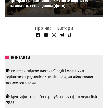
артефакт та римлянина без ноги: відкриття
називають сенсаційним (фото)
Про нас
Автори
Facebook Page
YouTube
Instagram
Telegram
TikTok
КОНТАКТИ
Ви стали свідком важливої ​​події і маєте чим
поділитися з редакцією?
Пишіть нам
, ми обов'язково
зв'яжемося з вами.
Ідентифікатор в Реєстрі суб'єктів у сфері медіа R40-
05363