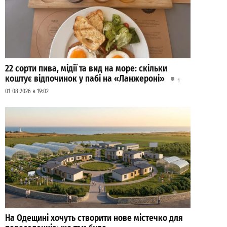
22 сорти пива, мідії та вид на море: скільки
коштує відпочинок у пабі на «Ланжероні»
1
01-08-2026 в 19:02
На Одещині хочуть створити нове містечко для