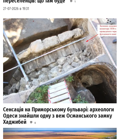
переселенців: що там буде
1
27-07-2026 в 19:31
Сенсація на Приморському бульварі: археологи
Одеси знайшли одну з веж Османського замку
Хаджибей
0
03-08-2026 в 08:49