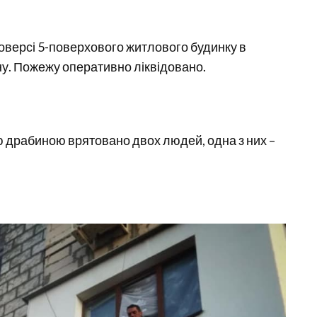
поверсі 5-поверхового житлового будинку в
у. Пожежу оперативно ліквідовано.
ою драбиною врятовано двох людей, одна з них –