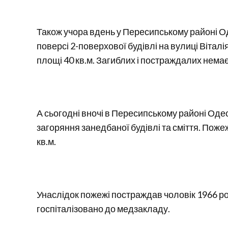
Також учора вдень у Пересипському районі О
поверсі 2-поверхової будівлі на вулиці Віта
площі 40 кв.м. Загиблих і постраждалих немає
А сьогодні вночі в Пересипському районі Оде
загоряння занедбаної будівлі та сміття. Поже
кв.м.
Унаслідок пожежі постраждав чоловік 1966 рок
госпіталізовано до медзакладу.