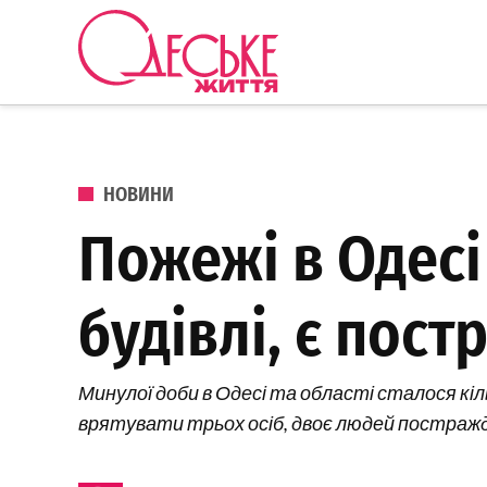
Перейти до вмісту
Одеське
Життя
ОПУБЛІКОВАНО В
НОВИНИ
Пожежі в Одесі 
будівлі, є пост
Минулої доби в Одесі та області сталося к
врятувати трьох осіб, двоє людей постраж