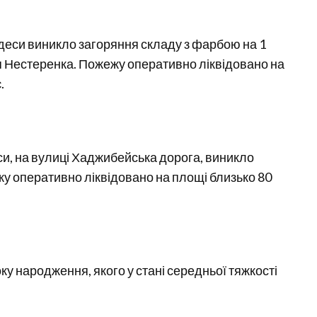
деси виникло загоряння складу з фарбою на 1
лія Нестеренка. Пожежу оперативно ліквідовано на
.
си, на вулиці Хаджибейська дорога, виникло
жу оперативно ліквідовано на площі близько 80
у народження, якого у стані середньої тяжкості