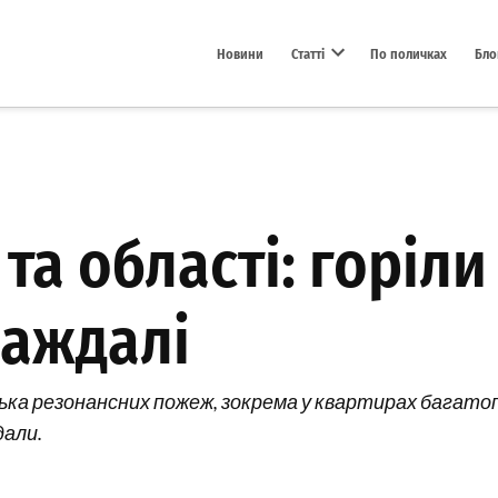
Новини
Статті
По поличках
Бло
Open dropdown menu
та області: горіли
раждалі
ілька резонансних пожеж, зокрема у квартирах багато
дали.