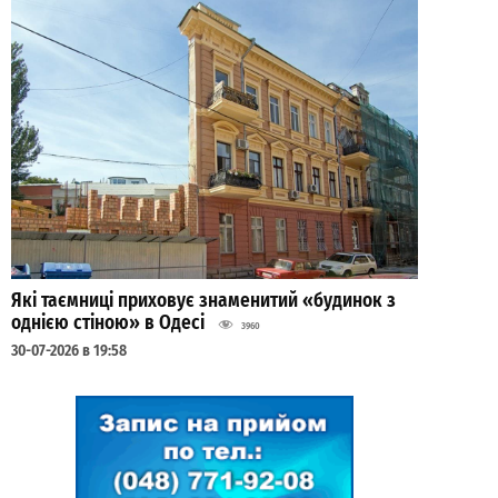
Які таємниці приховує знаменитий «будинок з
однією стіною» в Одесі
3960
30-07-2026 в 19:58