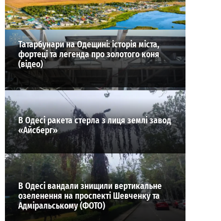
ВИБІР РЕДАКЦІЇ
Татарбунари на Одещині: історія міста,
фортеці та легенда про золотого коня
(відео)
В Одесі ракета стерла з лиця землі завод
«Айсберг»
В Одесі вандали знищили вертикальне
озеленення на проспекті Шевченку та
Адміральському (ФОТО)