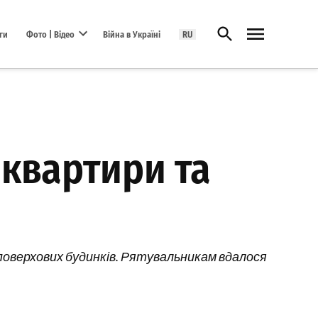
Відкрити пошук
ги
Фото | Відео
Війна в Україні
RU
Open dropdown menu
 квартири та
поверхових будинків. Рятувальникам вдалося