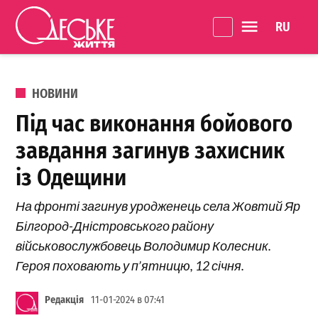
Перейти до вмісту
Language 
Одеське
Життя
ОПУБЛІКОВАНО В
НОВИНИ
Під час виконання бойового
завдання загинув захисник
із Одещини
На фронті загинув уродженець села Жовтий Яр
Білгород-Дністровського району
військовослужбовець Володимир Колесник.
Героя поховають у п’ятницю, 12 січня.
Редакція
11-01-2024 в 07:41