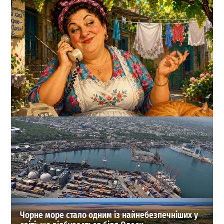
Одеський гумор: «цариця Тамара» та нюанси оренди
житла у серпні
0
03-08-2026 в 06:12
ВИБІР РЕДАКЦІЇ
Чорне море стало одним із найнебезпечніших у