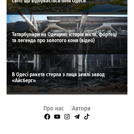
світі: що відбувається біля Одеси
Татарбунари на Одещині: історія міста, фортеці
та легенда про золотого коня (відео)
В Одесі ракета стерла з лиця землі завод
«Айсберг»
Про нас
Автори
Facebook Page
YouTube
Instagram
Telegram
TikTok