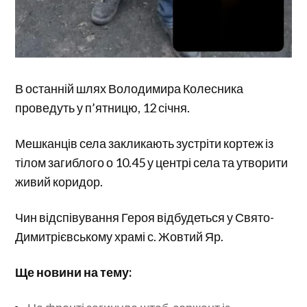
В останній шлях Володимира Колесника
проведуть у п’ятницю, 12 січня.
Мешканців села закликають зустріти кортеж із
тілом загиблого о 10.45 у центрі села та утворити
живий коридор.
Чин відспівування Героя відбудеться у Свято-
Димитрієвському храмі с. Жовтий Яр.
Ще новини на тему: