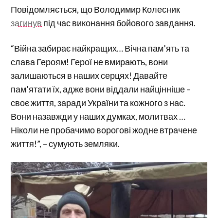
Повідомляється, що Володимир Колесник
загинув
під час виконання бойового завдання.
“Війна забирає найкращих… Вічна пам’ять та
слава Героям! Герої не вмирають, вони
залишаються в наших серцях! Давайте
пам’ятати їх, адже вони віддали найцінніше –
своє життя, заради України та кожного з нас.
Вони назавжди у наших думках, молитвах …
Ніколи не пробачимо ворогові жодне втрачене
життя!”, – сумують земляки.