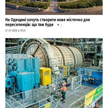
На Одещині хочуть створити нове містечко для
переселенців: що там буде
1
27-07-2026 в 19:31