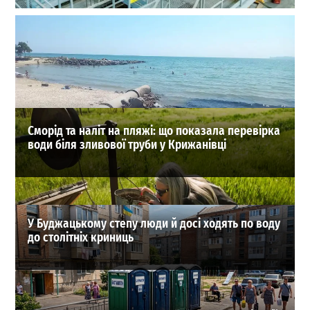
Російські удари по Одещині зупиняють великі
підприємства: Ferrexpo призупинила виробництво
0
05-08-2026 в 13:29
ВИБІР РЕДАКЦІЇ
Сморід та наліт на пляжі: що показала перевірка
води біля зливової труби у Крижанівці
У Буджацькому степу люди й досі ходять по воду
до столітніх криниць