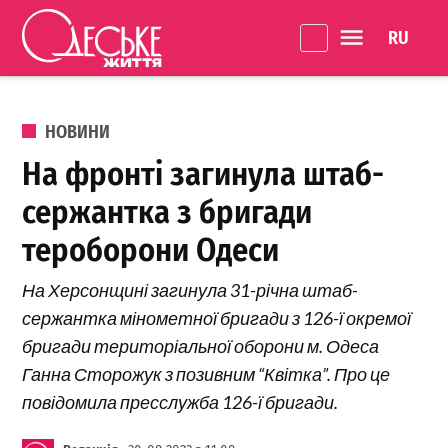
Перейти до вмісту
Language 
Одеське
Життя
ОПУБЛІКОВАНО В
НОВИНИ
На фронті загинула штаб-
сержантка з бригади
тероборони Одеси
На Херсонщині загинула 31-річна штаб-
сержантка мінометної бригади з 126-ї окремої
бригади територіальної оборони м. Одеса
Ганна Сторожук з позивним “Квітка”. Про це
повідомила пресслужба 126-ї бригади.