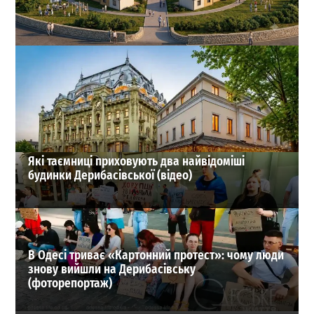
На Одещині хочуть створити нове містечко для
переселенців: що там буде
1
27-07-2026 в 19:31
ВИБІР РЕДАКЦІЇ
Які таємниці приховують два найвідоміші
будинки Дерибасівської (відео)
В Одесі триває «Картонний протест»: чому люди
знову вийшли на Дерибасівську
(фоторепортаж)