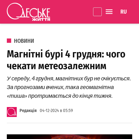
Перейти до вмісту
Language 
Одеське
Життя
ОПУБЛІКОВАНО В
НОВИНИ
Магнітні бурі 4 грудня: чого
чекати метеозалежним
У середу, 4 грудня, магнітних бур не очікується.
За прогнозами вчених, така геомагнітна
«тиша» протримається до кінця тижня.
Редакція
04-12-2024 в 05:59