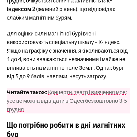
грудня, очікується сонячна активність із
К-
індексом 2
(зелений рівень), що відповідає
слабким магнітним бурям.
Для оцінки сили магнітної бурі вчені
використовують спеціальну шкалу – К-індекс.
Якщо на графіку є значення, які коливаються від
1 до 4, вони вважаються незначними і майже не
впливають на магнітне поле Землі. Однак бурі
від 5 до 9 балів, навпаки, несуть загрозу.
Читайте також:
Концерти, театр і вивчення мов:
усе це можна відвідати в Одесі безкоштовно 3-5
грудня
Що потрібно робити в дні магнітних
бур