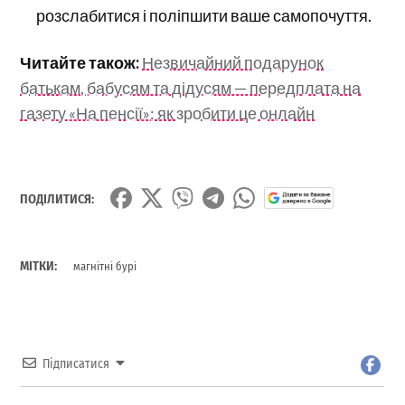
розслабитися і поліпшити ваше самопочуття.
Читайте також:
Незвичайний подарунок
батькам, бабусям та дідусям — передплата на
газету «На пенсії»: як зробити це онлайн
ПОДІЛИТИСЯ:
МІТКИ:
магнітні бурі
Підписатися