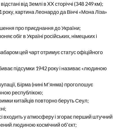
ідстані від Землі в XX сторіччі (348 249 км);
1 року, картина Леонардо да Вінчі «Мона Ліза»
ішення про приєднання до України;
няє обіг в Україні російських, німецьких і
езабаром цей чарт отримує статус офіційного
биває підсумки 1942 року і називає «людиною
окупації, Бірма (нині М’янма) проголошує
вною республікою;
дтримки китайців повторно беруть Сеул;
ні;
осі входить у атмосферу і згорає перший штучний
лений людиною космічний об’єкт;