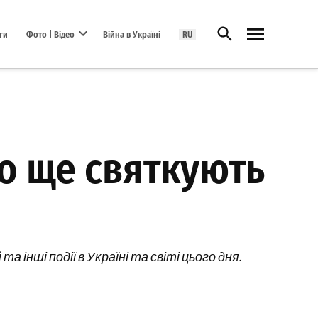
Відкрити пошук
ги
Фото | Відео
Війна в Україні
RU
Open dropdown menu
що ще святкують
а інші події в Україні та світі цього дня.