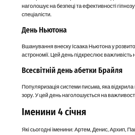
наголошує на безпеці та ефективності гіпнозу
спеціалісти.
День Ньютона
Вшанування внеску Ісаака Ньютона у розвиток 
астрономії. Цей день підкреслює важливість на
Всесвітній день абетки Брайля
Популяризація системи письма, яка відкрил
зору. У цей день наголошується на важливості 
Іменини 4 січня
Які сьогодні іменини: Артем, Денис, Архип, П