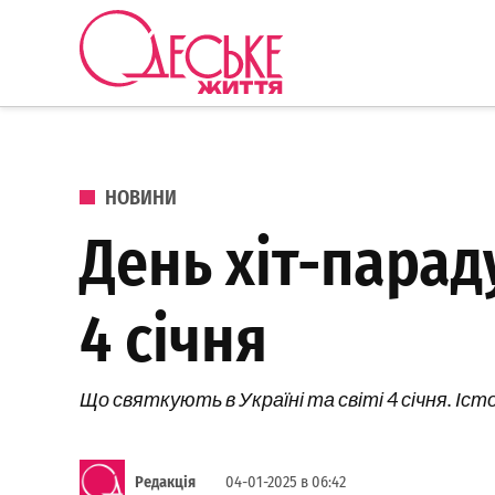
Перейти до вмісту
Одеське
Життя
ОПУБЛІКОВАНО В
НОВИНИ
День хіт-парад
4 січня
Що святкують в Україні та світі 4 січня. Істо
Редакція
04-01-2025 в 06:42