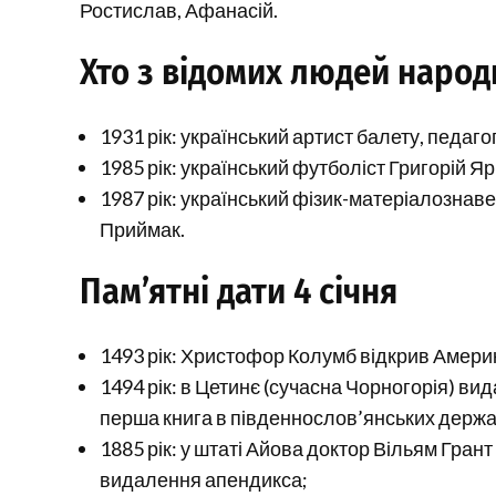
Ростислав, Афанасій.
Хто з відомих людей народи
1931 рік: український артист балету, педаго
1985 рік: український футболіст Григорій Я
1987 рік: український фізик-матеріалознаве
Приймак.
Пам’ятні дати 4 січня
1493 рік: Христофор Колумб відкрив Америку
1494 рік: в Цетинє (сучасна Чорногорія) в
перша книга в південнослов’янських держ
1885 рік: у штаті Айова доктор Вільям Грант
видалення апендикса;