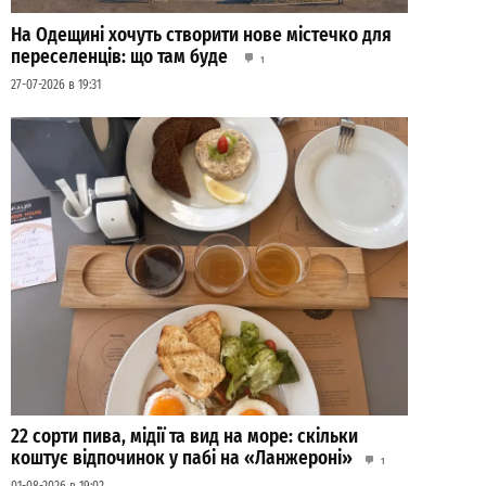
На Одещині хочуть створити нове містечко для
переселенців: що там буде
1
27-07-2026 в 19:31
22 сорти пива, мідії та вид на море: скільки
коштує відпочинок у пабі на «Ланжероні»
1