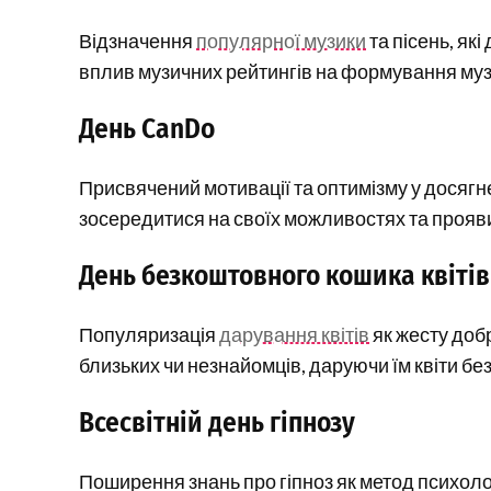
Відзначення
популярної музики
та пісень, які
вплив музичних рейтингів на формування муз
День CanDo
Присвячений мотивації та оптимізму у досягне
зосередитися на своїх можливостях та проявит
День безкоштовного кошика квітів
Популяризація
дарування квітів
як жесту доб
близьких чи незнайомців, даруючи їм квіти без
Всесвітній день гіпнозу
Поширення знань про гіпноз як метод психолог