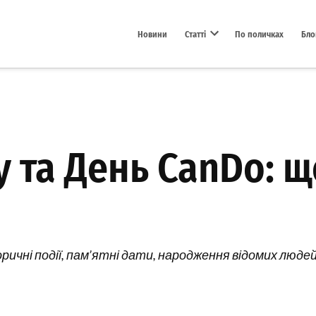
Новини
Статті
По поличках
Бло
Open dropdown menu
у та День CanDo: 
ричні події, пам’ятні дати, народження відомих людей т