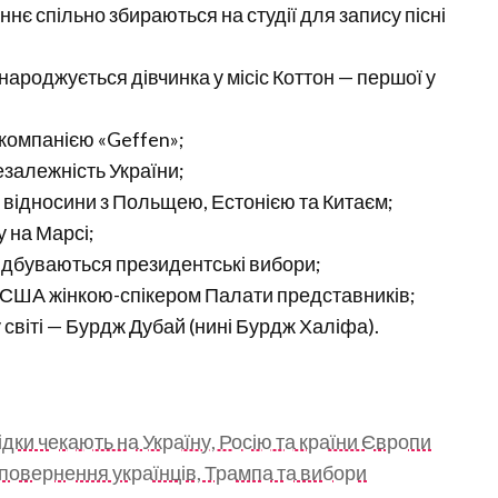
аннє спільно збираються на студії для запису пісні
а народжується дівчинка у місіс Коттон — першої у
з компанією «Geffen»;
езалежність України;
 відносини з Польщею, Естонією та Китаєм;
у на Марсі;
 відбуваються президентські вибори;
ії США жінкою-спікером Палати представників;
 світі — Бурдж Дубай (нині Бурдж Халіфа).
ідки чекають на Україну, Росію та країни Європи
 повернення українців, Трампа та вибори