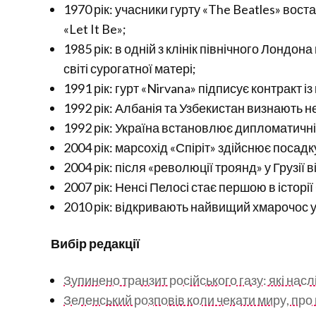
1970 рік: учасники гурту «The Beatles» вост
«Let It Be»;
1985 рік: в одній з клінік північного Лондон
світі сурогатної матері;
1991 рік: гурт «Nirvana» підписує контракт і
1992 рік: Албанія та Узбекистан визнають н
1992 рік: Україна встановлює дипломатичні
2004 рік: марсохід «Спіріт» здійснює посадк
2004 рік: після «революції троянд» у Грузії
2007 рік: Ненсі Пелосі стає першою в істор
2010 рік: відкривають найвищий хмарочос у
Вибір редакції
Зупинено транзит російського газу: які насл
Зеленський розповів коли чекати миру, про