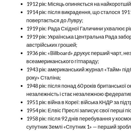
1912 рік: Місяць опиняється на найкоротшій в
1914 рік: після викрадення, що сталося 191
повертається до Лувру;
1919 рік: Рада Східної Галичини ухвалює р
1919 рік: Українська Центральна Рада заборо
австрійських грошей;
1936 рік: «Billboard» друкує перший чарт, н
всеамериканського гітпараду;
1943 рік: американський журнал «Тайм» під
року» Сталіна;
1948 рік: після понад 60 років британської 
незалежність і стає незалежною федерати
1951 рік: війна в Кореї: війська КНДР за пі
1954 рік: Елвіс Преслі записує свої перші піс
1958 рік: після 92 днів перебування у косм
супутник Землі «Спутник 1» — перший зроб