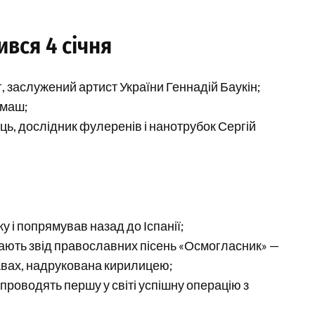
вся 4 січня
г, заслужений артист України Геннадій Баукін;
рмаш;
ць, дослідник фулеренів і нанотрубок Сергій
 і попрямував назад до Іспанії;
идають звід православних пісень «Осмогласник» —
авах, надрукована кирилицею;
 проводять першу у світі успішну операцію з