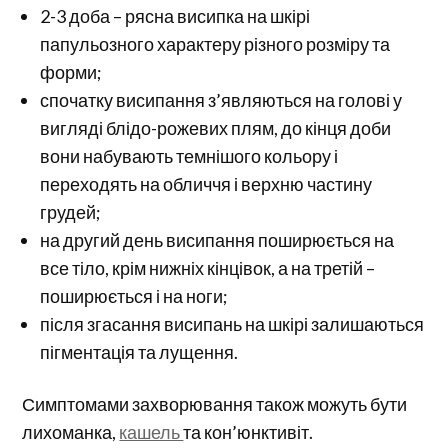
2-3 доба – рясна висипка на шкірі
папульозного характеру різного розміру та
форми;
спочатку висипання з’являються на голові у
вигляді блідо-рожевих плям, до кінця доби
вони набувають темнішого кольору і
переходять на обличчя і верхню частину
грудей;
на другий день висипання поширюється на
все тіло, крім нижніх кінцівок, а на третій –
поширюється і на ноги;
після згасання висипань на шкірі залишаються
пігментація та лущення.
Симптомами захворювання також можуть бути
лихоманка,
кашель
та кон’юнктивіт.