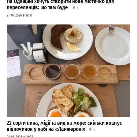
На Одещині хочуть створити нове містечко для
переселенців: що там буде
1
27-07-2026 в 19:31
22 сорти пива, мідії та вид на море: скільки коштує
відпочинок у пабі на «Ланжероні»
1