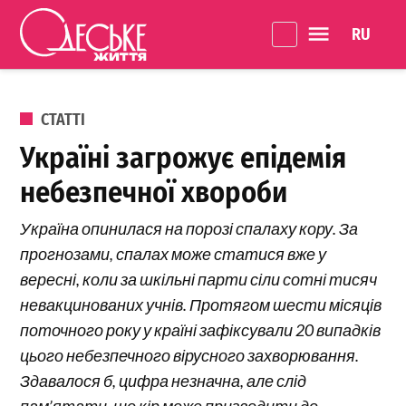
Перейти до вмісту
Language 
Одеське
Життя
ОПУБЛІКОВАНО В
СТАТТІ
Україні загрожує епідемія
небезпечної хвороби
Україна опинилася на порозі спалаху кору. За
прогнозами, спалах може статися вже у
вересні, коли за шкільні парти сіли сотні тисяч
невакцинованих учнів. Протягом шести місяців
поточного року у країні зафіксували 20 випадків
цього небезпечного вірусного захворювання.
Здавалося б, цифра незначна, але слід
пам’ятати, що кір може призводити до