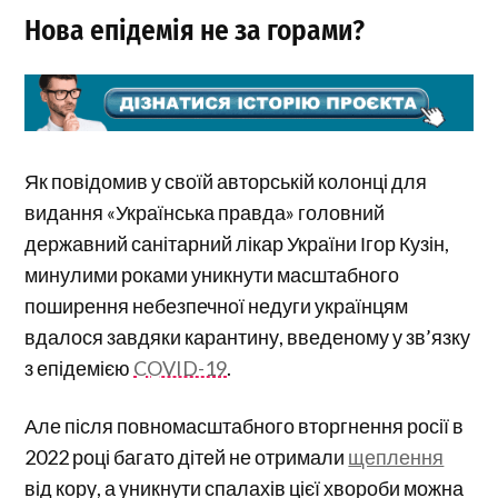
Нова епідемія не за горами?
Як повідомив у своїй авторській колонці для
видання «Українська правда» головний
державний санітарний лікар України Ігор Кузін,
минулими роками уникнути масштабного
поширення небезпечної недуги українцям
вдалося завдяки карантину, введеному у зв’язку
з епідемією
COVID-19
.
Але після повномасштабного вторгнення росії в
2022 році багато дітей не отримали
щеплення
від кору, а уникнути спалахів цієї хвороби можна