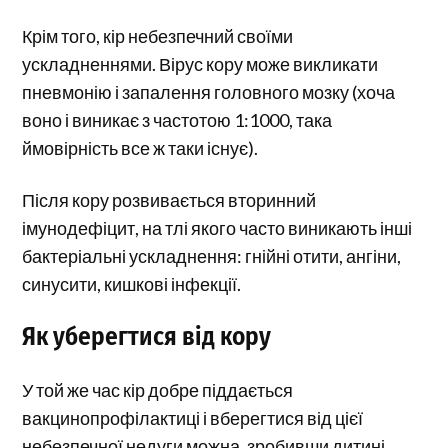
Крім того, кір небезпечний своїми
ускладненнями. Вірус кору може викликати
пневмонію і запалення головного мозку (хоча
воно і виникає з частотою 1:1000, така
ймовірність все ж таки існує).
Після кору розвивається вторинний
імунодефіцит, на тлі якого часто виникають інші
бактеріальні ускладнення: гнійні отити, ангіни,
синусити, кишкові інфекції.
Як уберегтися від кору
У той же час кір добре піддається
вакцинопрофілактиці і вберегтися від цієї
небезпечної недуги можна, зробивши дитині