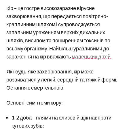
Кір – це гостре високозаразне вірусне
захворювання, що передається повітряно-
краплинним шляхом і супроводжується
запальним ураженням верхніх дихальних
шляхів, висипом та поширенням токсинів по
всьому організму. Найбільш уразливими до
зараження на кір вважають
маленьких дітей
.
Як і будь-яке захворювання, кір може
розвиватися у легкій, середній та тяжкій формі.
Остання є смертельною.
Основні симптоми кору:
1-2 доба – плями на слизовій щік навпроти
кутових зубів;