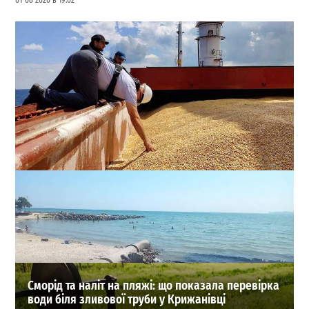
01-08-2026 в 19:02
Через блокаду портів Великої Одеси Кабмін
екстрено знизив експортні ціни на зерно
0
04-08-2026 в 17:28
ВИБІР РЕДАКЦІЇ
Сморід та наліт на пляжі: що показала перевірка
води біля зливової труби у Крижанівці