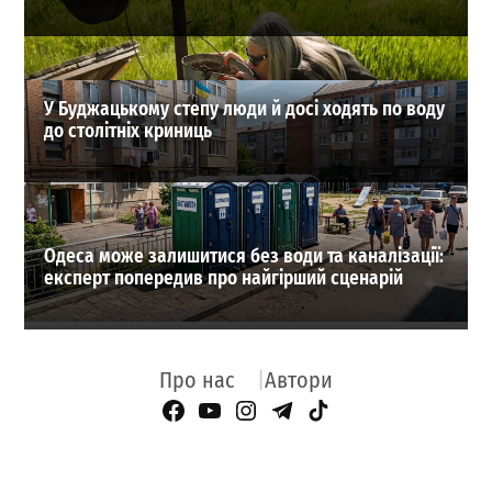
У Буджацькому степу люди й досі ходять по воду
до столітніх криниць
Одеса може залишитися без води та каналізації:
експерт попередив про найгірший сценарій
Про нас
Автори
Facebook Page
YouTube
Instagram
Telegram
TikTok