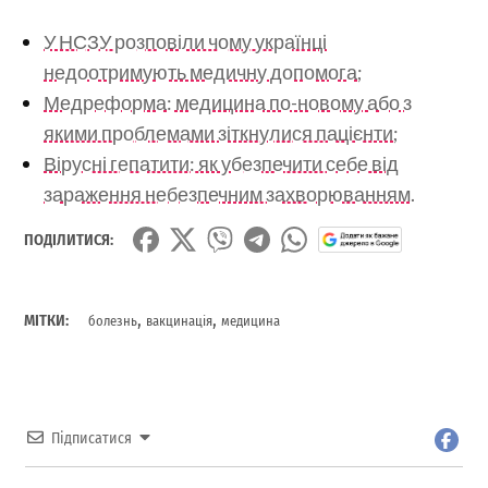
У НСЗУ розповіли чому українці
недоотримують медичну допомога;
Медреформа: медицина по-новому або з
якими проблемами зіткнулися пацієнти;
Вірусні гепатити: як убезпечити себе від
зараження небезпечним захворюванням.
ПОДІЛИТИСЯ:
,
,
МІТКИ:
болезнь
вакцинація
медицина
Підписатися