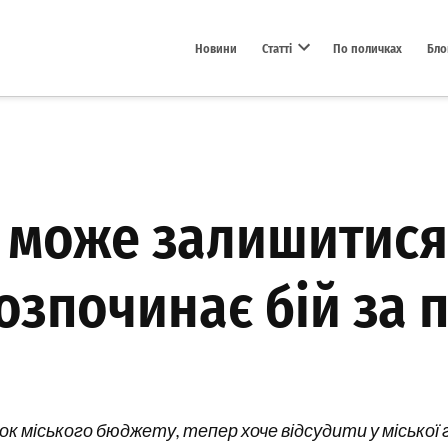
Новини
Статті
По поличках
Бло
Open dropdown menu
 може залишитися
розпочинає бій за 
к міського бюджету, тепер хоче відсудити у міської 