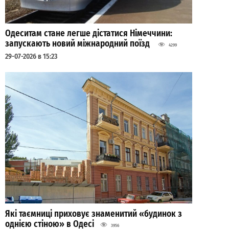
Одеситам стане легше дістатися Німеччини:
запускають новий міжнародний поїзд
4299
29-07-2026 в 15:23
Які таємниці приховує знаменитий «будинок з
однією стіною» в Одесі
3956