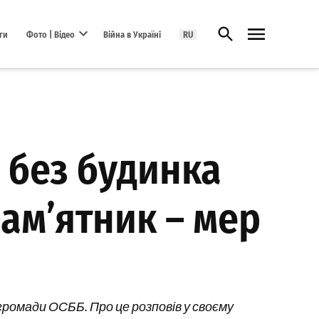
Відкрити пошук
ги
Фото | Відео
Війна в Україні
RU
Open dropdown menu
 без будинка
пам’ятник – мер
громади ОСББ. Про це розповів у своєму