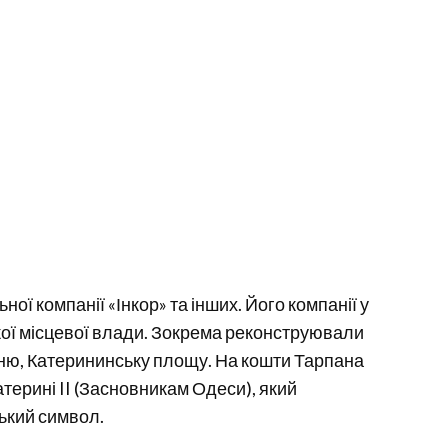
ої компанії «Інкор» та інших. Його компанії у
ької місцевої влади. Зокрема реконструювали
рню, Катерининську площу. На кошти Тарпана
терині II (Засновникам Одеси), який
ський символ.