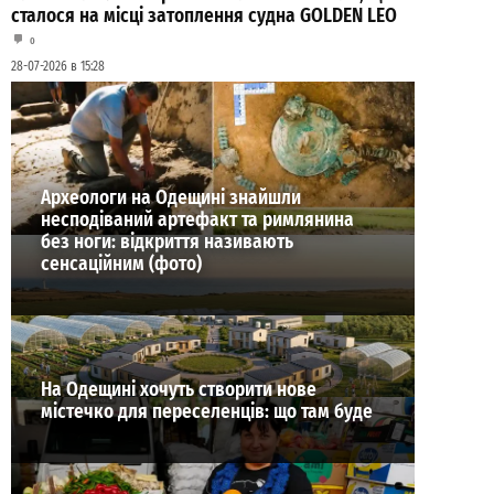
сталося на місці затоплення судна GOLDEN LEO
0
28-07-2026 в 15:28
ВИБІР РЕДАКЦІЇ
Археологи на Одещині знайшли
несподіваний артефакт та римлянина
без ноги: відкриття називають
сенсаційним (фото)
На Одещині хочуть створити нове
містечко для переселенців: що там буде