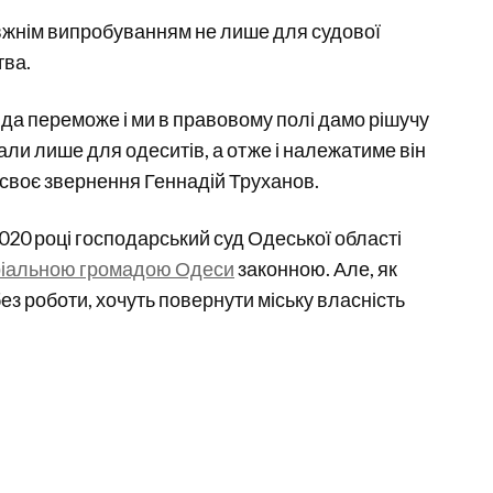
авжнім випробуванням не лише для судової
тва.
вда переможе і ми в правовому полі дамо рішучу
али лише для одеситів, а отже і належатиме він
своє звернення Геннадій Труханов.
20 році господарський суд Одеської області
оріальною громадою Одеси
законною. Але, як
ез роботи, хочуть повернути міську власність