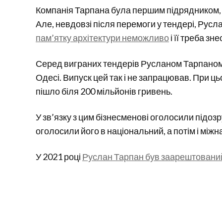
Компанія Тарпана була першим підрядником, 
Але, невдовзі після перемоги у тендері, Рус
пам’ятку архітектури неможливо
і її треба зне
Серед виграних тендерів Русланом Тарпаном
Одесі. Випуск цей так і не запрацював. При ць
пішло біля 200 мільйонів гривень.
У зв’язку з цим бізнесменові оголосили підозр
оголосили його в національний, а потім і міжн
У 2021 році
Руслан Тарпан був заарештовани