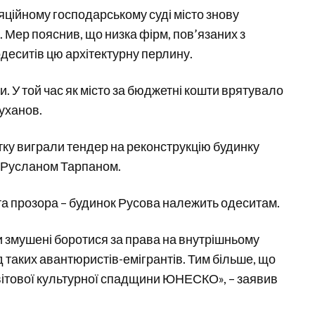
яційному господарському суді місто знову
 Мер пояснив, що низка фірм, пов’язаних з
деситів цю архітектурну перлину.
ли. У той час як місто за бюджетні кошти врятувало
руханов.
чатку виграли тендер на реконструкцію будинку
м Русланом Тарпаном.
 та прозора – будинок Русова належить одеситам.
ми змушені боротися за права на внутрішньому
ід таких авантюристів-емігрантів. Тим більше, що
ітової культурної спадщини ЮНЕСКО», – заявив