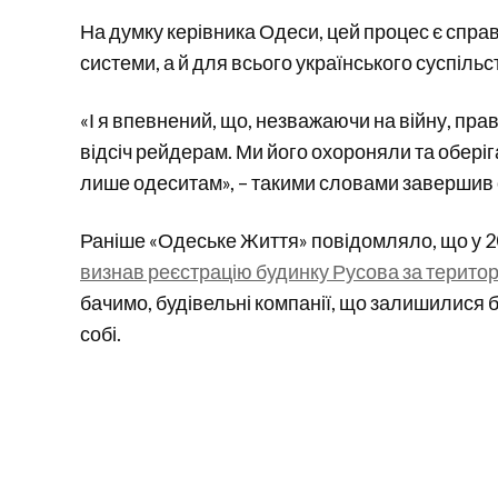
На думку керівника Одеси, цей процес є спр
системи, а й для всього українського суспільс
«І я впевнений, що, незважаючи на війну, пра
відсіч рейдерам. Ми його охороняли та оберіг
лише одеситам», – такими словами завершив 
Раніше «Одеське Життя» повідомляло, що у 20
визнав реєстрацію будинку Русова за терит
бачимо, будівельні компанії, що залишилися б
собі.