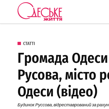
Перейти до вмісту
Одеське
Життя
ОПУБЛІКОВАНО В
СТАТТІ
Громада Одеси
Русова, місто 
Одеси (відео)
Будинок Руссова, відреставрований за рахуно