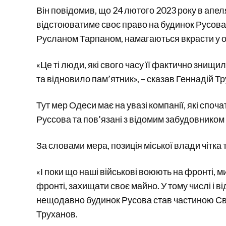
Він повідомив, що 24 лютого 2023 року в апел
відстоюватиме своє право на будинок Русова.
Русланом Тарпаном, намагаються вкрасти у о
«Це ті люди, які свого часу її фактично знищи
та відновило пам’ятник», – сказав Геннадій Т
Тут мер Одеси має на увазі компанії, які спо
Руссова та пов’язані з відомим забудовнико
За словами мера, позиція міської влади чітка
«І поки що наші військові воюють на фронті, 
фронті, захищати своє майно. У тому числі і в
нещодавно будинок Русова став частиною Св
Труханов.