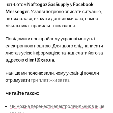
чат-ботом
NaftogazGasSupply
у
Facebook
Messenger
. У заяві потрібно описати ситуацію,
що склалася, вказати дані споживача, номер
лічильника і правильні показання.
Повідомити про проблему українці можуть і
електронною поштою. Для цього слід написати
листа з усією інформацією та надіслати його за
адресою
client@gas.ua
.
Раніше ми пояснювали, чому українці почали
отримувати
три платіжки за газ
.
Читайте також:
Чи можна перенести електролічильник в інше