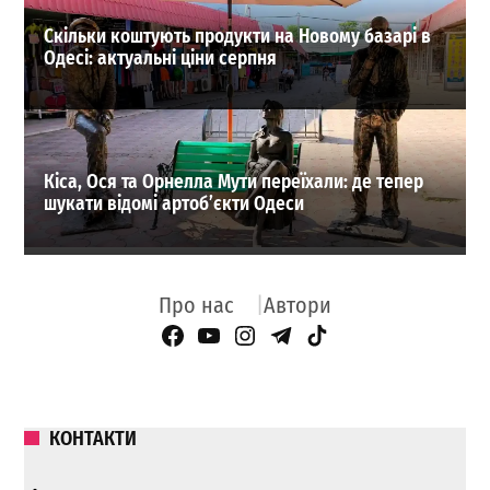
Скільки коштують продукти на Новому базарі в
Одесі: актуальні ціни серпня
Кіса, Ося та Орнелла Мути переїхали: де тепер
шукати відомі артоб’єкти Одеси
Про нас
Автори
Facebook Page
YouTube
Instagram
Telegram
TikTok
КОНТАКТИ