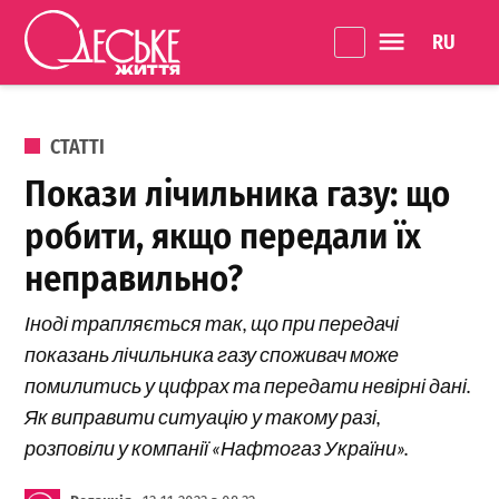
Перейти до вмісту
Language 
Одеське
Життя
ОПУБЛІКОВАНО В
СТАТТІ
Покази лічильника газу: що
робити, якщо передали їх
неправильно?
Іноді трапляється так, що при передачі
показань лічильника газу споживач може
помилитись у цифрах та передати невірні дані.
Як виправити ситуацію у такому разі,
розповіли у компанії «Нафтогаз України».