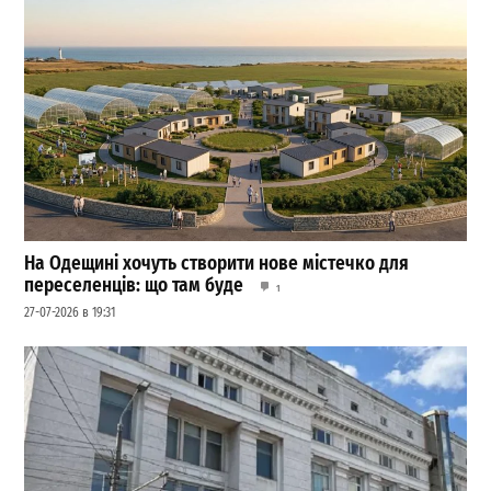
На Одещині хочуть створити нове містечко для
переселенців: що там буде
1
27-07-2026 в 19:31