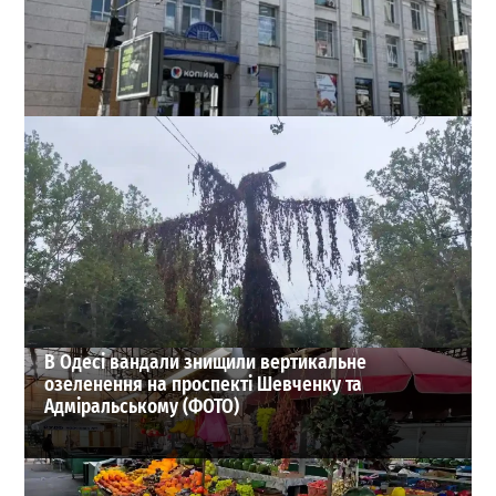
В Одесі виставили на продаж будівлю ЦУМу в центрі
міста
0
02-08-2026 в 12:21
ВИБІР РЕДАКЦІЇ
В Одесі вандали знищили вертикальне
озеленення на проспекті Шевченку та
Адміральському (ФОТО)