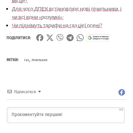
місце?
Для чого ДПЕК встановлює нові лічильники, і
чи всі вони «розумні»;
Чи піднімуть тарифи на газ цієї осені?
ПОДІЛИТИСЯ:
,
МІТКИ:
газ
лічильник
Підписатися
500