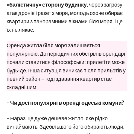
«балістичну» сторону будинку
, через загрозу
атак дронів і ракет з моря, молодь охоче обирає
квартири з панорамними вікнами біля моря, і це
їх не лякає.
Оренда житла біля моря залишається
популярною. До періодичних обстрілів орендарі
почали ставитися філософськи: прилетіти може
будь-де. Інша ситуація виникає після прильотів у
певний район – тоді здавання квартир стає
складнішим
– Чи досі популярні в оренді одеські комуни?
– Наразі це дуже дешеве житло, яке рідко
винаймають. Здебільшого його обирають люди,