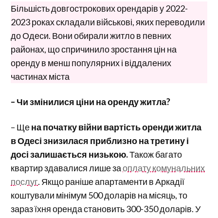
Більшість довгострокових орендарів у 2022-
2023 роках складали військові, яких переводили
до Одеси. Вони обирали житло в певних
районах, що спричинило зростання цін на
оренду в менш популярних і віддалених
частинах міста
– Чи змінилися ціни на оренду житла?
– Ще
на початку війни вартість оренди житла
в Одесі знизилася приблизно на третину і
досі залишається низькою.
Також багато
квартир здавалися лише за
оплату комунальних
послуг
. Якщо раніше апартаменти в Аркадії
коштували мінімум 500 доларів на місяць, то
зараз їхня оренда становить 300-350 доларів. У