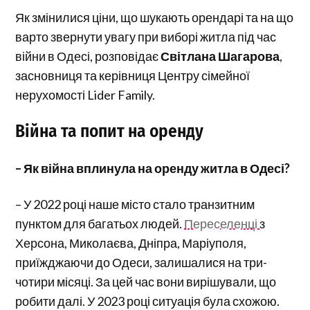
Як змінилися ціни, що шукають орендарі та на що
варто звернути увагу при виборі житла під час
війни в Одесі, розповідає
Світлана Шагарова
,
засновниця та керівниця Центру сімейної
нерухомості Lider Family.
Війна та попит на оренду
– Як війна вплинула на оренду житла в Одесі?
– У 2022 році наше місто стало транзитним
пунктом для багатьох людей.
Переселенці
з
Херсона, Миколаєва, Дніпра, Маріуполя,
приїжджаючи до Одеси, залишалися на три-
чотири місяці. За цей час вони вирішували, що
робити далі. У 2023 році ситуація була схожою.