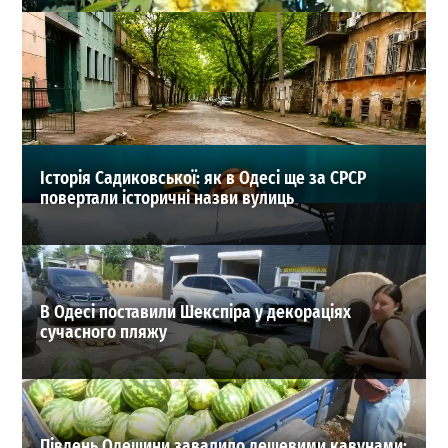
Море в Одесі не поспішає прогріватися: якою буде
температура води 31 липня
0
31-07-2026 в 07:14
ВИБІР РЕДАКЦІЇ
Історія Садиковської: як в Одесі ще за СРСР
повертали історичні назви вулиць
В Одесі поставили Шекспіра у декораціях
сучасного пляжу
Південь Одещини завалило дешевими кавунами: