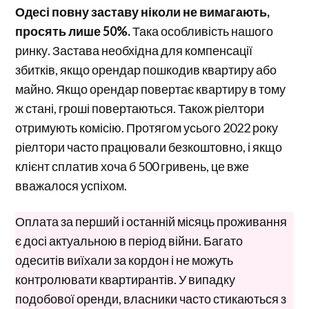
Одесі повну заставу ніколи не вимагають,
просять лише 50%.
Така особливість нашого
ринку. Застава необхідна для компенсації
збитків, якщо орендар пошкодив квартиру або
майно. Якщо орендар повертає квартиру в тому
ж стані, гроші повертаються. Також ріелтори
отримують комісію. Протягом усього 2022 року
ріелтори часто працювали безкоштовно, і якщо
клієнт сплатив хоча б 500 гривень, це вже
вважалося успіхом.
Оплата за перший і останній місяць проживання
є досі актуальною в період війни. Багато
одеситів виїхали за кордон і не можуть
контролювати квартирантів. У випадку
подобової оренди, власники часто стикаються з