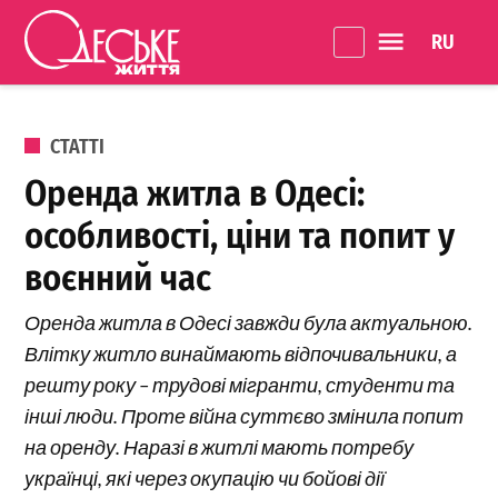
Перейти до вмісту
Language 
Одеське
Життя
ОПУБЛІКОВАНО В
СТАТТІ
Оренда житла в Одесі:
особливості, ціни та попит у
воєнний час
Оренда житла в Одесі завжди була актуальною.
Влітку житло винаймають відпочивальники, а
решту року – трудові мігранти, студенти та
інші люди. Проте війна суттєво змінила попит
на оренду. Наразі в житлі мають потребу
українці, які через окупацію чи бойові дії