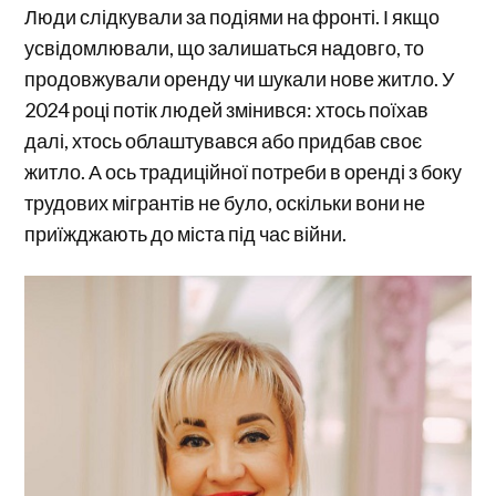
Люди слідкували за подіями на фронті. І якщо
усвідомлювали, що залишаться надовго, то
продовжували оренду чи шукали нове житло. У
2024 році потік людей змінився: хтось поїхав
далі, хтось облаштувався або придбав своє
житло. А ось традиційної потреби в оренді з боку
трудових мігрантів не було, оскільки вони не
приїжджають до міста під час війни.