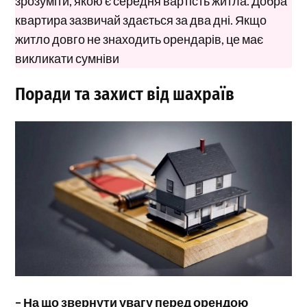
зрозуміти, якою є середня вартість житла. Добра
квартира зазвичай здається за два дні. Якщо
житло довго не знаходить орендарів, це має
викликати сумніви
Поради та захист від шахраїв
– На що звернути увагу перед орендою