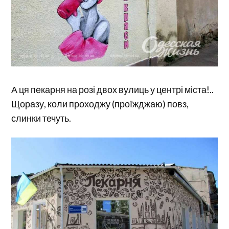
А ця пекарня на розі двох вулиць у центрі міста!..
Щоразу, коли проходжу (проїжджаю) повз,
слинки течуть.