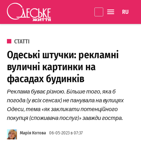
Перейти до вмісту
Language 
Одеське
Життя
ОПУБЛІКОВАНО В
СТАТТІ
Одеські штучки: рекламні
вуличні картинки на
фасадах будинків
Реклама буває різною. Більше того, яка б
погода (у всіх сенсах) не панувала на вулицях
Одеси, тема «як закликати потенційного
покупця (споживача послуг)» завжди гостра.
Марія Котова
06-05-2023 в 07:37