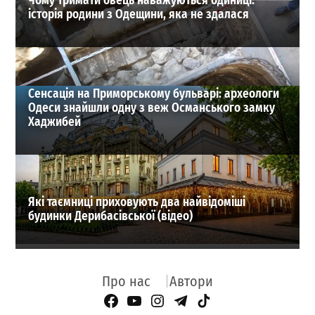
Чому тримати овець наважуються одиниці:
історія родини з Одещини, яка не здалася
Сенсація на Приморському бульварі: археологи
Одеси знайшли одну з веж Османського замку
Хаджибей
Які таємниці приховують два найвідоміші
будинки Дерибасівської (відео)
Про нас
Автори
Facebook Page
YouTube
Instagram
Telegram
TikTok