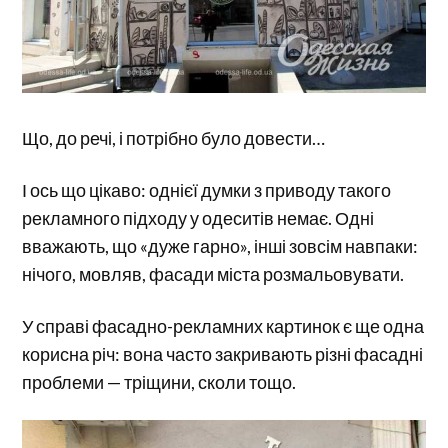
Що, до речі, і потрібно було довести…
І ось що цікаво: однієї думки з приводу такого
рекламного підходу у одеситів немає. Одні
вважають, що «дуже гарно», інші зовсім навпаки:
нічого, мовляв, фасади міста розмальовувати.
У справі фасадно-рекламних картинок є ще одна
корисна річ: вона часто закривають різні фасадні
проблеми — тріщини, сколи тощо.