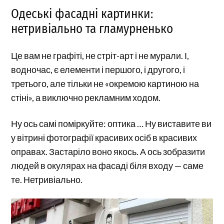
Одеські фасадні картинки:
нетривіально та гламурненько
Це вам не графіті, не стріт-арт і не мурали. І,
водночас, є елементи і першого, і другого, і
третього, але тільки не «окремою картиною на
стіні», а виключно рекламним ходом.
Ну ось самі поміркуйте: оптика … Ну виставите ви
у вітрині фотографії красивих осіб в красивих
оправах. Застаріло воно якось. А ось зобразити
людей в окулярах на фасаді біля входу — саме
те. Нетривіально.