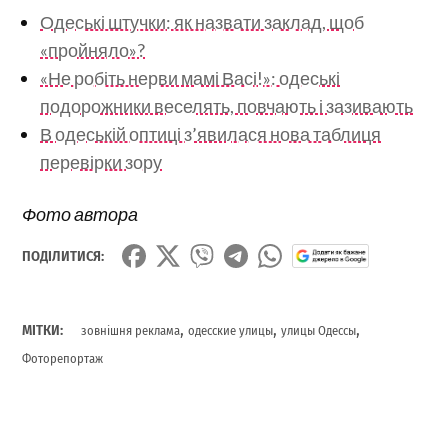
Одеські штучки: як назвати заклад, щоб
«пройняло»?
«Не робіть нерви мамі Васі!»: одеські
подорожники веселять, повчають і зазивають
В одеській оптиці з’явилася нова таблиця
перевірки зору
Фото автора
ПОДІЛИТИСЯ:
,
,
,
МІТКИ:
зовнішня реклама
одесские улицы
улицы Одессы
Фоторепортаж