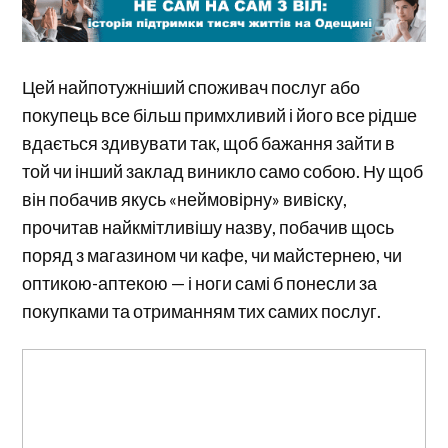
Цей найпотужніший споживач послуг або
покупець все більш примхливий і його все рідше
вдається здивувати так, щоб бажання зайти в
той чи інший заклад виникло само собою. Ну щоб
він побачив якусь «неймовірну» вивіску,
прочитав найкмітливішу назву, побачив щось
поряд з магазином чи кафе, чи майстернею, чи
оптикою-аптекою — і ноги самі б понесли за
покупками та отриманням тих самих послуг.