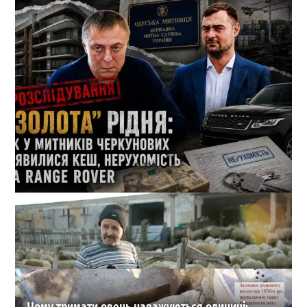
Кеш і Range Rover від пенсіонерки: які подарунки
отримала родина 1-го зама Одеської митниці
1
21-07-2026 в 11:08
ВИБІР РЕДАКЦІЇ