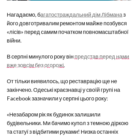
Нагадаємо, б
агатостраждальний дім Лібмана
з
його довготривалим ремонтом майже позбувся
«лісів» перед самим початком повномасштабної
війни.
В серпні минулого року він
представ перед нами
вже зовсім без огорожі
.
От тільки виявилось, що реставрацію ще не
закінчено. Одеські краєзнавці у своїй групі на
Facebook зазначили у серпні цього року:
«Незабаром рік як будинок залишили
будівельники. Ми бачимо купол з темною діркою
та статуї з відбитими руками! Низка останніх