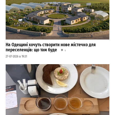
На Одещині хочуть створити нове містечко для
переселенців: що там буде
1
27-07-2026 в 19:31