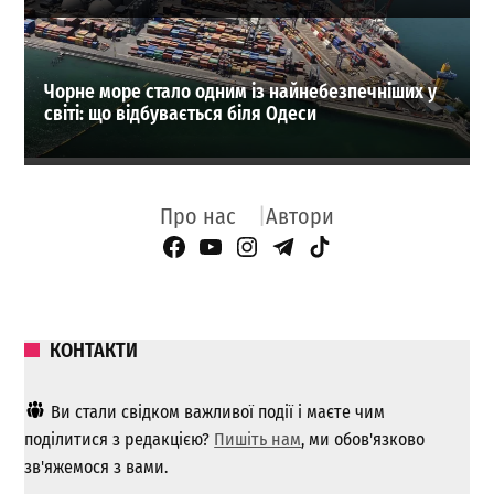
Чорне море стало одним із найнебезпечніших у
світі: що відбувається біля Одеси
Про нас
Автори
Facebook Page
YouTube
Instagram
Telegram
TikTok
КОНТАКТИ
Ви стали свідком важливої ​​події і маєте чим
поділитися з редакцією?
Пишіть нам
, ми обов'язково
зв'яжемося з вами.