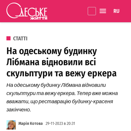
Перейти до вмісту
Language 
Одеське
Життя
ОПУБЛІКОВАНО В
СТАТТІ
На одеському будинку
Лібмана відновили всі
скульптури та вежу еркера
На одеському будинку Лібмана відновили
скульптури та вежу еркера. Тепер вже можна
вважати, що реставрацію будинку-красеня
закінчено.
Марія Котова
29-11-2023 в 20:31