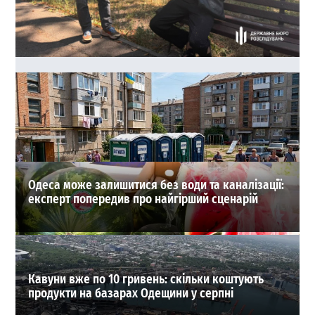
40 тисяч доларів за життя судді: в Одесі зірвали
замовне вбивство
0
03-08-2026 в 22:17
ВИБІР РЕДАКЦІЇ
Одеса може залишитися без води та каналізації:
експерт попередив про найгірший сценарій
Кавуни вже по 10 гривень: скільки коштують
продукти на базарах Одещини у серпні