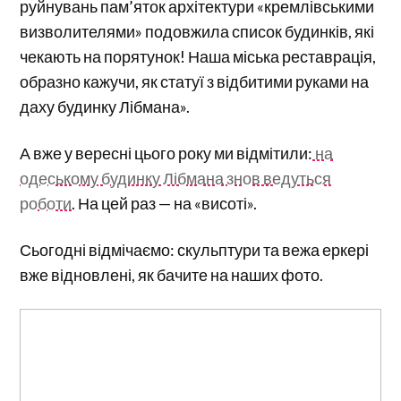
руйнувань пам’яток архітектури «кремлівськими
визволителями» подовжила список будинків, які
чекають на порятунок! Наша міська реставрація,
образно кажучи, як статуї з відбитими руками на
даху будинку Лібмана».
А вже у вересні цього року ми відмітили:
на
одеському будинку Лібмана знов ведуться
роботи
. На цей раз — на «висоті».
Сьогодні відмічаємо: скульптури та вежа еркері
вже відновлені, як бачите на наших фото.