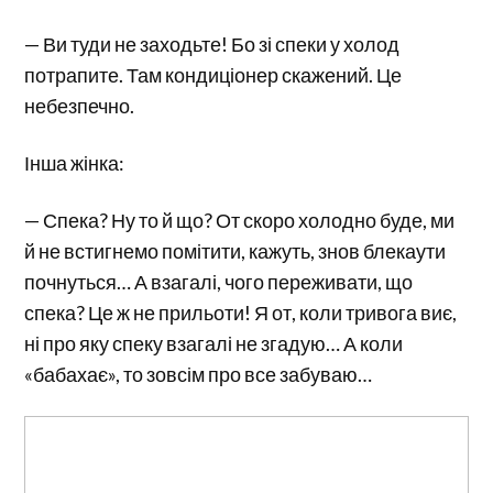
— Ви туди не заходьте! Бо зі спеки у холод
потрапите. Там кондиціонер скажений. Це
небезпечно.
Інша жінка:
— Спека? Ну то й що? От скоро холодно буде, ми
й не встигнемо помітити, кажуть, знов блекаути
почнуться… А взагалі, чого переживати, що
спека? Це ж не прильоти! Я от, коли тривога виє,
ні про яку спеку взагалі не згадую… А коли
«бабахає», то зовсім про все забуваю…