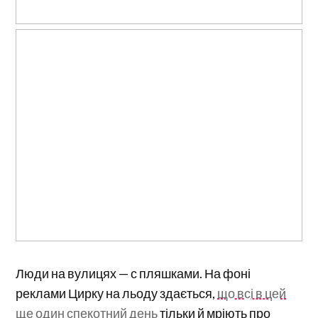
Люди на вулицях — с пляшками. На фоні
реклами Цирку на льоду здається,
що всі в цей
ще один спекотний день
тільки й мріють про