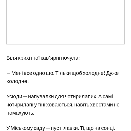
Біля крихітної кав’ярні почула:
— Мені все одно що. Тільки щоб холодне! Дуже
холодне!
Усюди — напувалки для чотирилапих. А самі
чотирилапі у тіні ховаються, навіть хвостами не
помахують.
У Міському саду — пусті лавки. Ті, що на сонці.