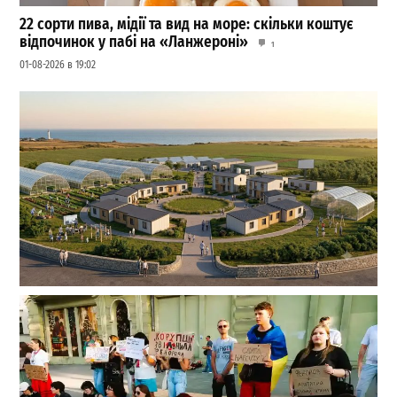
22 сорти пива, мідії та вид на море: скільки коштує
відпочинок у пабі на «Ланжероні»
1
01-08-2026 в 19:02
На Одещині хочуть створити нове містечко для
переселенців: що там буде
1
27-07-2026 в 19:31
ВИБІР РЕДАКЦІЇ