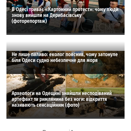
В Одесі триває «Картонний протест»: чому люди
знову вийшли на Дерибасівську
(фоторепортаж)
Не лише паливо: еколог пояснив, чому затонуле
біля Одеси судно небезпечне для моря
Археологи на Одещині знайшли несподіваний
артефакт та римлянина без ноги: відкриття
називають сенсаційним (фото)