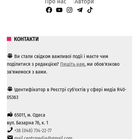
Про нас
Автори
Facebook Page
YouTube
Instagram
Telegram
TikTok
КОНТАКТИ
Ви стали свідком важливої ​​події і маєте чим
поділитися з редакцією?
Пишіть нам
, ми обов'язково
зв'яжемося з вами.
Ідентифікатор в Реєстрі суб'єктів у сфері медіа R40-
05363
65011, м. Одеса
вул. Базарна 76, к. 1
+38 (048) 734-22-77
mail.centrmedia@gmail.com