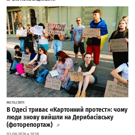
МІСТО
,
СТАТТІ
В Одесі триває «Картонний протест»: чому
люди знову вийшли на Дерибасівську
(фоторепортаж)
02-08-2026 в 20:18