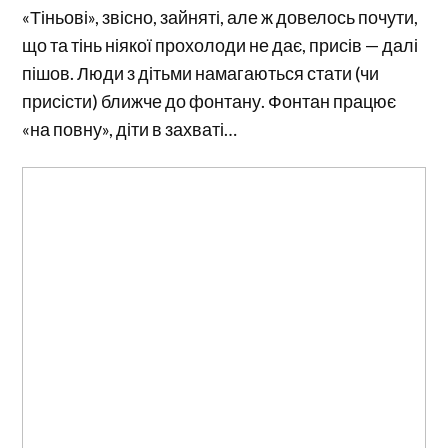
«Тіньові», звісно, зайняті, але ж довелось почути,
що та тінь ніякої прохолоди не дає, присів — далі
пішов. Люди з дітьми намагаються стати (чи
присісти) ближче до фонтану. Фонтан працює
«на повну», діти в захваті…