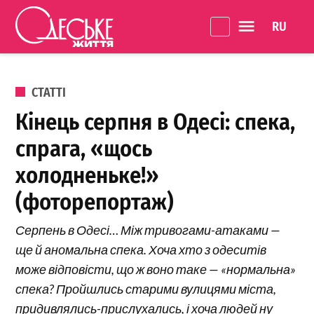
Перейти до вмісту
Language 
Одеське
Життя
ОПУБЛІКОВАНО В
СТАТТІ
Кінець серпня в Одесі: спека,
спрага, «щось
холодненьке!»
(фоторепортаж)
Серпень в Одесі… Між тривогами-атаками —
ще й аномальна спека. Хоча хто з одеситів
може відповісти, що ж воно таке — «нормальна»
спека? Пройшлись старими вулицями міста,
придивлялись-прислухались, і хоча людей ну