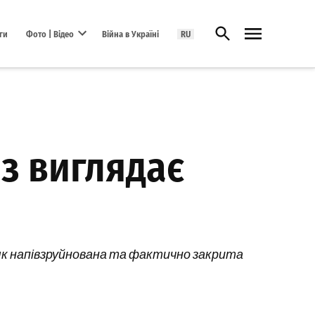
Відкрити пошук
ги
Фото | Відео
Війна в Україні
RU
Open dropdown menu
аз виглядає
є як напівзруйнована та фактично закрита