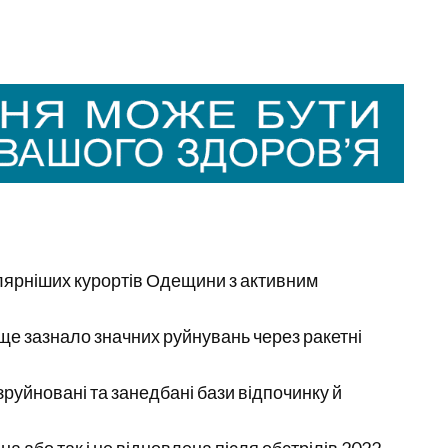
улярніших курортів Одещини з активним
ще зазнало значних руйнувань через ракетні
 зруйновані та занедбані бази відпочинку й
 або так і не відновлена після обстрілів 2022–