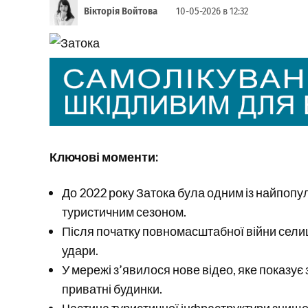
Вікторія Войтова
10-05-2026 в 12:32
Ключові моменти:
До 2022 року Затока була одним із найпоп
туристичним сезоном.
Після початку повномасштабної війни сели
удари.
У мережі з’явилося нове відео, яке показує
приватні будинки.
Частина туристичної інфраструктури знищена