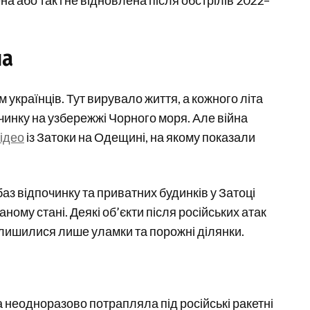
на
українців. Тут вирувало життя, а кожного літа
чинку на узбережжі Чорного моря. Але війна
ідео
із Затоки на Одещині, на якому показали
.
з відпочинку та приватних будинків у Затоці
ому стані. Деякі об’єкти після російських атак
алишилися лише уламки та порожні ділянки.
 неодноразово потрапляла під російські ракетні