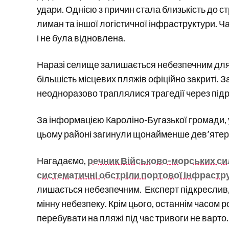
удари. Однією з причин стала близькість до с
лиман та іншої логістичної інфраструктури. Ч
і не була відновлена.
Наразі селище залишається небезпечним для 
більшість місцевих пляжів офіційно закриті. З
неодноразово траплялися трагедії через підр
За інформацією Кароліно-Бугазької громади, у
цьому районі загинули щонайменше дев’ятер
Нагадаємо,
речник Військово-морських си
систематичні обстріли портової інфраст
лишається небезпечним. Експерт підкреслив, 
мінну небезпеку. Крім цього, останнім часом р
перебувати на пляжі під час тривоги не варто