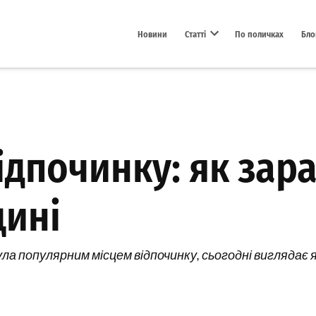
Новини
Статті
По поличках
Бло
Open dropdown menu
відпочинку: як зар
щині
ула популярним місцем відпочинку, сьогодні вигляда