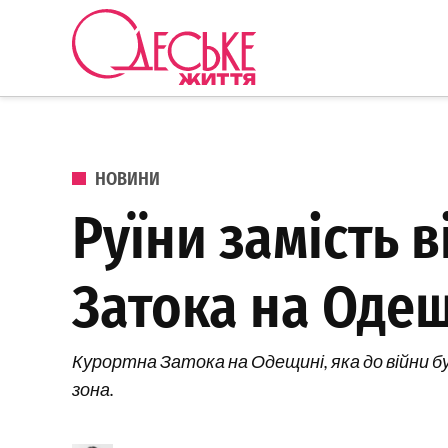
Перейти до вмісту
Одеське
Життя
ОПУБЛІКОВАНО В
НОВИНИ
Руїни замість 
Затока на Оде
Курортна Затока на Одещині, яка до війни б
зона.