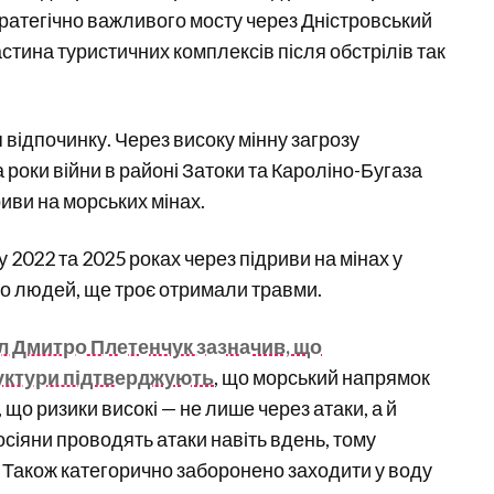
тратегічно важливого мосту через Дністровський
астина туристичних комплексів після обстрілів так
відпочинку. Через високу мінну загрозу
а роки війни в районі Затоки та Кароліно-Бугаза
иви на морських мінах.
 2022 та 2025 роках через підриви на мінах у
о людей, ще троє отримали травми.
л Дмитро Плетенчук зазначив, що
руктури підтверджують
, що морський напрямок
що ризики високі — не лише через атаки, а й
осіяни проводять атаки навіть вдень, тому
. Також категорично заборонено заходити у воду