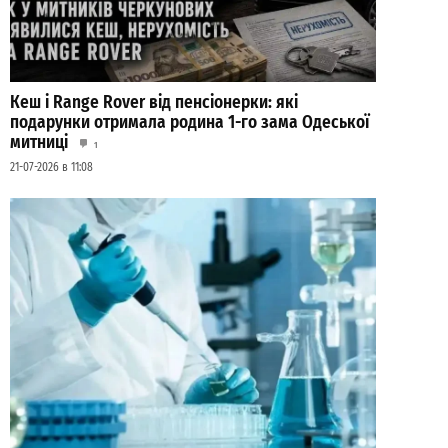
Кеш і Range Rover від пенсіонерки: які
подарунки отримала родина 1-го зама Одеської
митниці
1
21-07-2026 в 11:08