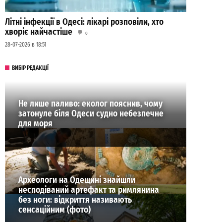
Літні інфекції в Одесі: лікарі розповіли, хто
хворіє найчастіше
0
28-07-2026 в 18:51
ВИБІР РЕДАКЦІЇ
Не лише паливо: еколог пояснив, чому
затонуле біля Одеси судно небезпечне
для моря
Археологи на Одещині знайшли
несподіваний артефакт та римлянина
без ноги: відкриття називають
сенсаційним (фото)