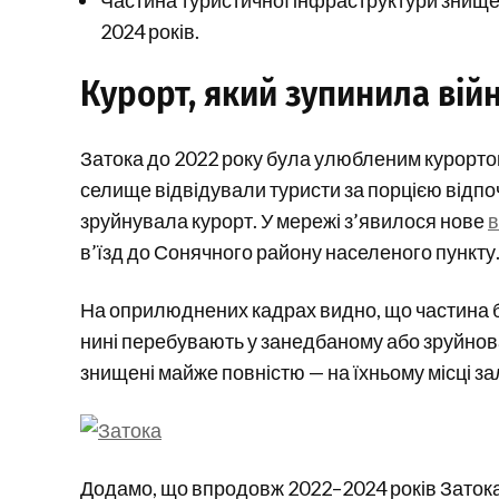
2024 років.
Курорт, який зупинила вій
Затока до 2022 року була улюбленим курортом 
селище відвідували туристи за порцією відпо
зруйнувала курорт. У мережі з’явилося нове
в
в’їзд до Сонячного району населеного пункту
На оприлюднених кадрах видно, що частина ба
нині перебувають у занедбаному або зруйнован
знищені майже повністю — на їхньому місці з
Додамо, що впродовж 2022–2024 років Затока