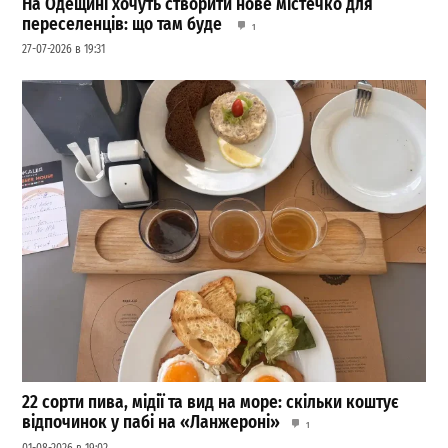
На Одещині хочуть створити нове містечко для
переселенців: що там буде
1
27-07-2026 в 19:31
22 сорти пива, мідії та вид на море: скільки коштує
відпочинок у пабі на «Ланжероні»
1
01-08-2026 в 19:02