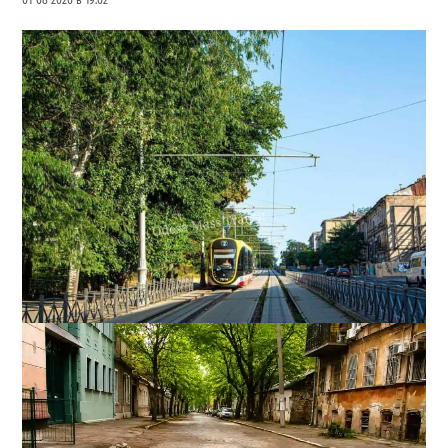
В Одесі змінили рух трамваїв і тролейбусів: які
маршрути скасували
0
29-07-2026 в 10:16
ВИБІР РЕДАКЦІЇ