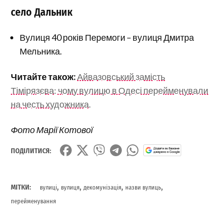
село Дальник
Вулиця 40 років Перемоги – вулиця Дмитра
Мельника.
Читайте також:
Айвазовський замість
Тімірязєва: чому вулицю в Одесі перейменували
на честь художника.
Фото Марії Котової
ПОДІЛИТИСЯ:
,
,
,
,
МІТКИ:
вулиці
вулиця
декомунізація
назви вулиць
перейменування