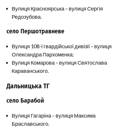
Вулиця Красноярська – вулиця Сергія
Редозубова.
село Першотравневе
Вулиця 108-ї гвардійської дивізії – вулиця
Олександра Пархоменка;
Вулиця Комарова – вулиця Святослава
Караванського.
Дальницька ТГ
село Барабой
Вулиця Гагаріна – вулиця Максима
Браславського.