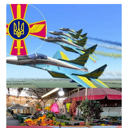
Україна відзначає День Повітряних сил ЗСУ: хто
сьогодні приймає вітання
0
02-08-2026 в 10:03
ВИБІР РЕДАКЦІЇ