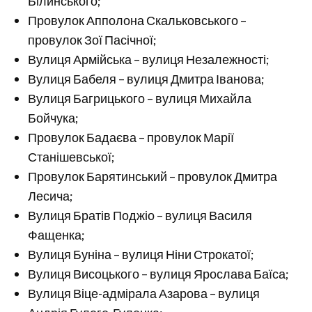
Білинського;
Провулок Апполона Скальковського –
провулок Зої Пасічної;
Вулиця Армійська – вулиця Незалежності;
Вулиця Бабеля – вулиця Дмитра Іванова;
Вулиця Багрицького – вулиця Михайла
Бойчука;
Провулок Бадаєва – провулок Марії
Станішевської;
Провулок Барятинський – провулок Дмитра
Лесича;
Вулиця Братів Поджіо – вулиця Василя
Фащенка;
Вулиця Буніна – вулиця Ніни Строкатої;
Вулиця Висоцького – вулиця Ярослава Баїса;
Вулиця Віце-адмірала Азарова – вулиця