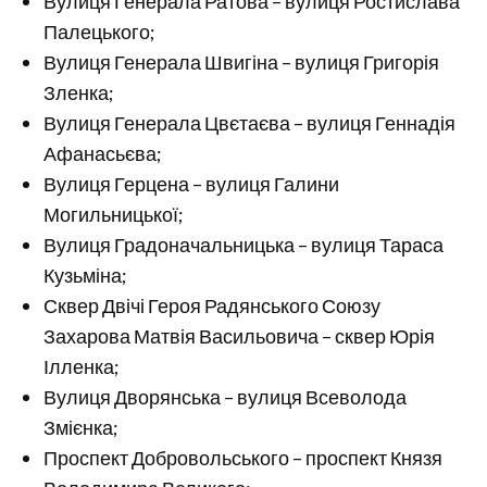
Вулиця Генерала Ратова – вулиця Ростислава
Палецького;
Вулиця Генерала Швигіна – вулиця Григорія
Зленка;
Вулиця Генерала Цвєтаєва – вулиця Геннадія
Афанасьєва;
Вулиця Герцена – вулиця Галини
Могильницької;
Вулиця Градоначальницька – вулиця Тараса
Кузьміна;
Сквер Двічі Героя Радянського Союзу
Захарова Матвія Васильовича – сквер Юрія
Ілленка;
Вулиця Дворянська – вулиця Всеволода
Змієнка;
Проспект Добровольського – проспект Князя