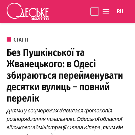
Перейти до вмісту
Language 
Одеське
Життя
ОПУБЛІКОВАНО В
СТАТТІ
Без Пушкінської та
Жванецького: в Одесі
збираються перейменувати
десятки вулиць – повний
перелік
Днями у соцмережах з’явилася фотокопія
розпорядження начальника Одеської обласної
військової адміністрації Олега Кіпера, яким він