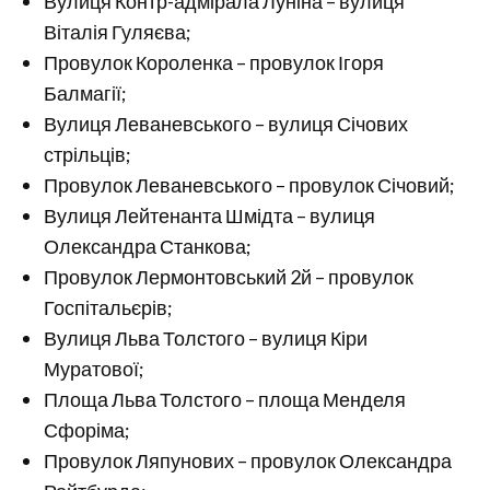
Вулиця Контр-адмірала Луніна – вулиця
Віталія Гуляєва;
Провулок Короленка – провулок Ігоря
Балмагії;
Вулиця Леваневського – вулиця Січових
стрільців;
Провулок Леваневського – провулок Січовий;
Вулиця Лейтенанта Шмідта – вулиця
Олександра Станкова;
Провулок Лермонтовський 2й – провулок
Госпітальєрів;
Вулиця Льва Толстого – вулиця Кіри
Муратової;
Площа Льва Толстого – площа Менделя
Сфоріма;
Провулок Ляпунових – провулок Олександра