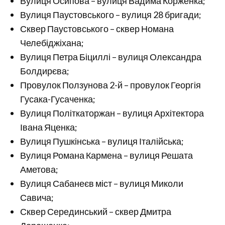
Вулиця Осипова – вулиця Вадима Корженка;
Вулиця Паустовського – вулиця 28 бригади;
Сквер Паустовського – сквер Номана
Челебіджіхана;
Вулиця Петра Біциллі – вулиця Олександра
Болдирєва;
Провулок Ползунова 2-й – провулок Георгія
Гусака-Гусаченка;
Вулиця Політкаторжан – вулиця Архітектора
Івана Яценка;
Вулиця Пушкінська – вулиця Італійська;
Вулиця Романа Кармена – вулиця Решата
Аметова;
Вулиця Сабанеєв міст – вулиця Миколи
Савича;
Сквер Серединський – сквер Дмитра