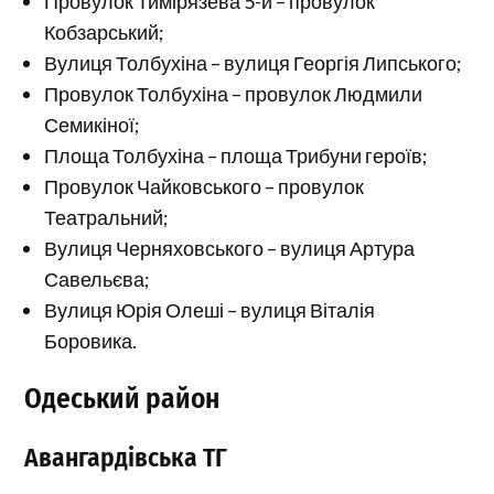
Провулок Тимірязева 5-й – провулок
Кобзарський;
Вулиця Толбухіна – вулиця Георгія Липського;
Провулок Толбухіна – провулок Людмили
Семикіної;
Площа Толбухіна – площа Трибуни героїв;
Провулок Чайковського – провулок
Театральний;
Вулиця Черняховського – вулиця Артура
Савельєва;
Вулиця Юрія Олеші – вулиця Віталія
Боровика.
Одеський район
Авангардівська ТГ