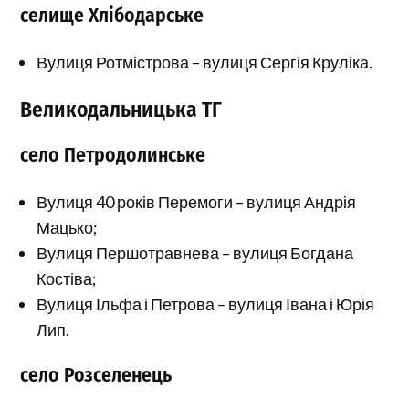
селище Хлібодарське
Вулиця Ротмістрова – вулиця Сергія Круліка.
Великодальницька ТГ
село Петродолинське
Вулиця 40 років Перемоги – вулиця Андрія
Мацько;
Вулиця Першотравнева – вулиця Богдана
Костіва;
Вулиця Ільфа і Петрова – вулиця Івана і Юрія
Лип.
село Розселенець