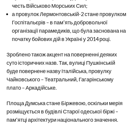
честь Військово Морських Сил;
а провулок Лермонтовській-2 стане провулком
Госпітальєрів – в пам’ять добровольчої
організації парамедиків, що була заснована на
початку бойових дій в Україні у 2014 році.
Зроблено також акцент на поверненні деяких
суто історичних назв. Так, вулиці Пушкінській
буде повернене назву Італійська, провулку
Чайковського – Театральний, Гагарінському
плато – Аркадійське.
Площа Думська стане Біржевою, оскільки мерія
розміщується в будівлі Старої одеської біржі –
пам’ятці архітектури національного значення.