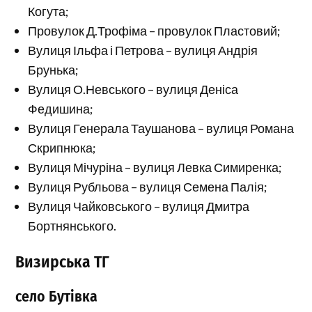
Когута;
Провулок Д.Трофіма – провулок Пластовий;
Вулиця Ільфа і Петрова – вулиця Андрія
Брунька;
Вулиця О.Невського – вулиця Деніса
Федишина;
Вулиця Генерала Таушанова – вулиця Романа
Скрипнюка;
Вулиця Мічуріна – вулиця Левка Симиренка;
Вулиця Рубльова – вулиця Семена Палія;
Вулиця Чайковського – вулиця Дмитра
Бортнянського.
Визирська ТГ
село Бутівка