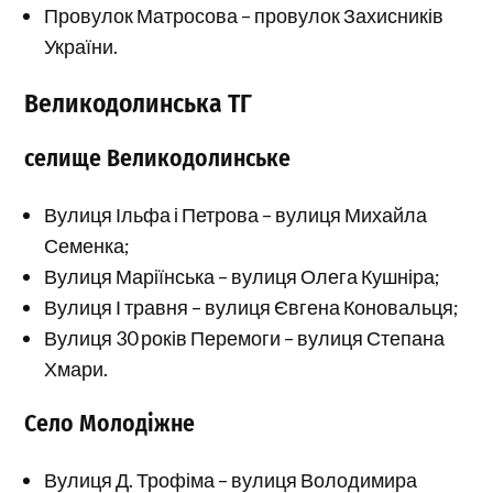
Провулок Матросова – провулок Захисників
України.
Великодолинська ТГ
селище Великодолинське
Вулиця Ільфа і Петрова – вулиця Михайла
Семенка;
Вулиця Маріїнська – вулиця Олега Кушніра;
Вулиця І травня – вулиця Євгена Коновальця;
Вулиця 30 років Перемоги – вулиця Степана
Хмари.
Село Молодіжне
Вулиця Д. Трофіма – вулиця Володимира