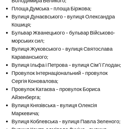
Володимира Великого;
Площа Думська – площа Біржова;
Вулиця Дунаєвського – вулиця Олександра
Кошиця;
Бульвар Жванецького – бульвар Військово-
морських сил;
Вулиця Жуковського – вулиця Святослава
Караванського;
Вулиця Ільфа і Петрова – вулиця Сім’ї Глодан;
Провулок Інтернаціональний – провулок
Сергія Коновалова;
Провулок Катаєва – провулок Бориса
Айзенберга;
Вулиця Князівська – вулиця Олексія
Маркевича;
Вулиця Коблевська – вулиця Павла Зеленого;