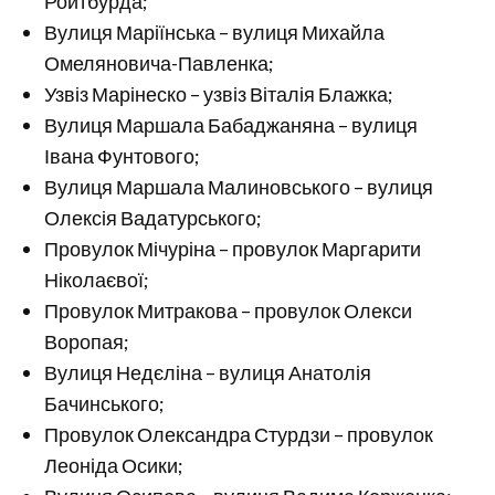
Ройтбурда;
Вулиця Маріїнська – вулиця Михайла
Омеляновича-Павленка;
Узвіз Марінеско – узвіз Віталія Блажка;
Вулиця Маршала Бабаджаняна – вулиця
Івана Фунтового;
Вулиця Маршала Малиновського – вулиця
Олексія Вадатурського;
Провулок Мічуріна – провулок Маргарити
Ніколаєвої;
Провулок Митракова – провулок Олекси
Воропая;
Вулиця Недєліна – вулиця Анатолія
Бачинського;
Провулок Олександра Стурдзи – провулок
Леоніда Осики;