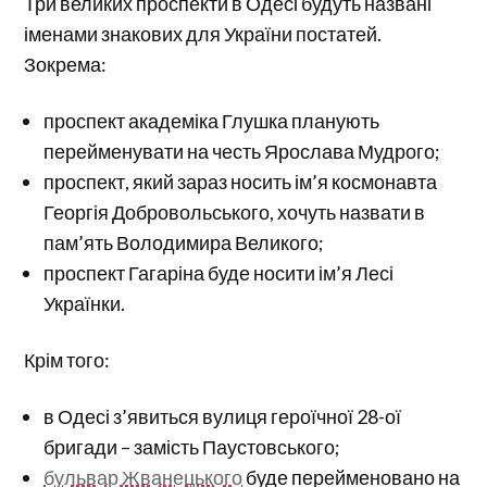
Три великих проспекти в Одесі будуть названі
іменами знакових для України постатей.
Зокрема:
проспект академіка Глушка планують
перейменувати на честь Ярослава Мудрого;
проспект, який зараз носить ім’я космонавта
Георгія Добровольського, хочуть назвати в
пам’ять Володимира Великого;
проспект Гагаріна буде носити ім’я Лесі
Українки.
Крім того:
в Одесі з’явиться вулиця героїчної 28-ої
бригади – замість Паустовського;
бульвар Жванецького
буде перейменовано на