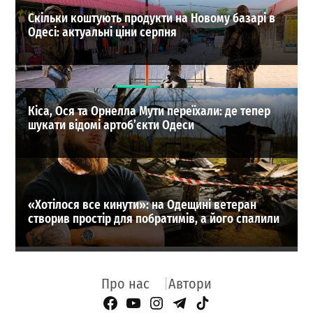
Скільки коштують продукти на Новому базарі в
Одесі: актуальні ціни серпня
Кіса, Ося та Орнелла Мути переїхали: де тепер
шукати відомі артоб’єкти Одеси
«Хотілося все кинути»: на Одещині ветеран
створив простір для побратимів, а його спалили
Про нас
Автори
Facebook Page
YouTube
Instagram
Telegram
TikTok