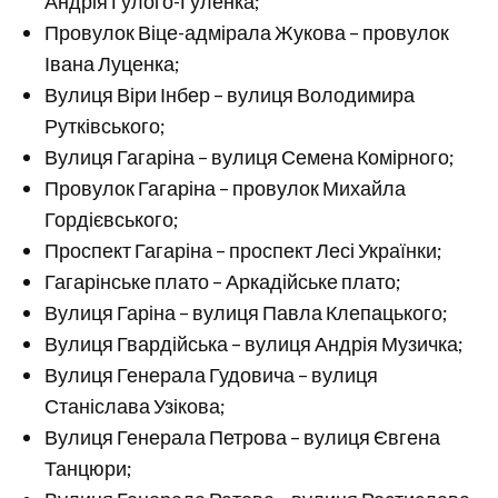
Андрія Гулого-Гуленка;
Провулок Віце-адмірала Жукова – провулок
Івана Луценка;
Вулиця Віри Інбер – вулиця Володимира
Рутківського;
Вулиця Гагаріна – вулиця Семена Комірного;
Провулок Гагаріна – провулок Михайла
Гордієвського;
Проспект Гагаріна – проспект Лесі Українки;
Гагарінське плато – Аркадійське плато;
Вулиця Гаріна – вулиця Павла Клепацького;
Вулиця Гвардійська – вулиця Андрія Музичка;
Вулиця Генерала Гудовича – вулиця
Станіслава Узікова;
Вулиця Генерала Петрова – вулиця Євгена
Танцюри;