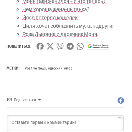
Моня таки женился – и что теперь?
Чем хороша жена-цыганка?
Йося потерял кошелек;
Циля хочет соблазнить мужа подруги;
Роза Львовна и двоечник Моня.
ПОДЕЛИТЬСЯ:
,
МЕТКИ:
Positive News
одесский юмор
Подписаться
500