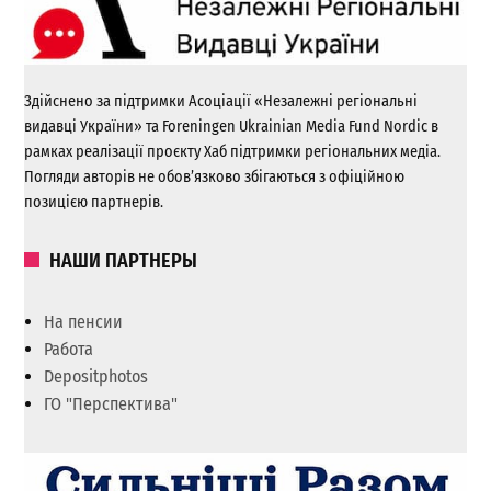
Здійснено за підтримки Асоціації «Незалежні регіональні
видавці України» та Foreningen Ukrainian Media Fund Nordic в
рамках реалізації проєкту Хаб підтримки регіональних медіа.
Погляди авторів не обов’язково збігаються з офіційною
позицією партнерів.
НАШИ ПАРТНЕРЫ
На пенсии
Работа
Depositphotos
ГО "Перспектива"