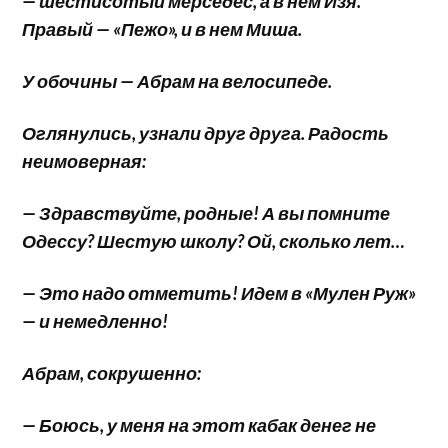
— шестисотый мерседес, а в нем Изя.
Правый — «Пежо», и в нем Миша.
У обочины — Абрам на велосипеде.
Оглянулись, узнали друг друга. Радость
неимоверная:
— Здравствуйте, родные! А вы помните
Одессу? Шестую школу? Ой, сколько лет…
— Это надо отметить! Идем в «Мулен Руж»
— и немедленно!
Абрам, сокрушенно:
— Боюсь, у меня на этот кабак денег не