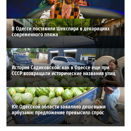
23-07-2026 в 14:36
ВИБОР РЕДАКЦИИ
В Одессе поставили Шекспира в декорациях
современного пляжа
История Садиковской: как в Одессе еще при
СССР возвращали исторические названия улиц
Юг Одесской области завалило дешевыми
арбузами: предложение превысило спрос