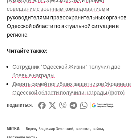
руководителя Одесской ОВА
и
провел
совещание с военным командованием
и
руководителями правоохранительных органов
Одесской области по актуальной ситуации в
регионе.
Читайте также:
Сотрудник “Одесской Жизни” получил две
боевые награды
Девять семей погибших защитников Украины в
Одесской области получили награды (фото)
ПОДЕЛИТЬСЯ:
,
,
,
,
МЕТКИ:
Видео
Владимир Зеленский
военные
война
вторжение россии