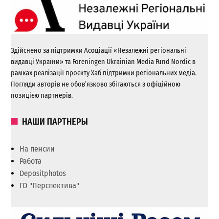
Здійснено за підтримки Асоціації «Незалежні регіональні
видавці України» та Foreningen Ukrainian Media Fund Nordic в
рамках реалізації проєкту Хаб підтримки регіональних медіа.
Погляди авторів не обов’язково збігаються з офіційною
позицією партнерів.
НАШИ ПАРТНЕРЫ
На пенсии
Работа
Depositphotos
ГО "Перспектива"