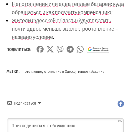
Нет отопления или едва теплые батареи: куда
обращаться и как получить компенсацию;
Жители Одесской области будут платить
почти вдвое меньше за электроотопление –
названо условие
.
ПОДЕЛИТЬСЯ:
,
,
МЕТКИ:
отопление
отопление в Одессе
теплоснабжение
Подписаться
500