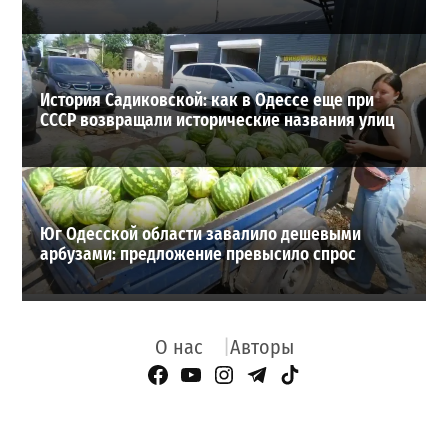
История Садиковской: как в Одессе еще при
СССР возвращали исторические названия улиц
Юг Одесской области завалило дешевыми
арбузами: предложение превысило спрос
О нас
Авторы
Facebook Page
YouTube
Instagram
Telegram
TikTok