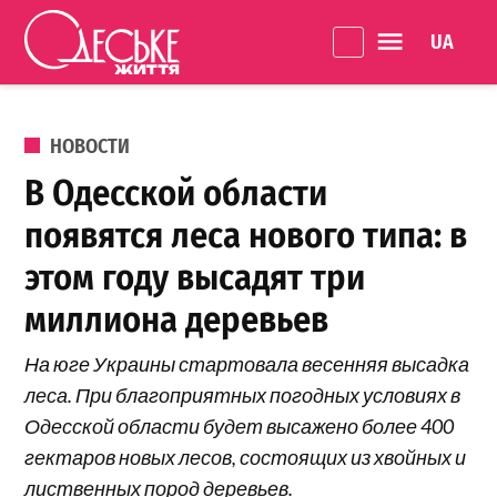
Перейти к содержанию
Language 
Одеське
життя
ОПУБЛИКОВАНО В
НОВОСТИ
В Одесской области
появятся леса нового типа: в
этом году высадят три
миллиона деревьев
На юге Украины стартовала весенняя высадка
леса. При благоприятных погодных условиях в
Одесской области будет высажено более 400
гектаров новых лесов, состоящих из хвойных и
лиственных пород деревьев.