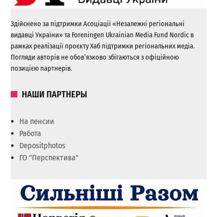
Здійснено за підтримки Асоціації «Незалежні регіональні
видавці України» та Foreningen Ukrainian Media Fund Nordic в
рамках реалізації проєкту Хаб підтримки регіональних медіа.
Погляди авторів не обов’язково збігаються з офіційною
позицією партнерів.
НАШИ ПАРТНЕРЫ
На пенсии
Работа
Depositphotos
ГО "Перспектива"