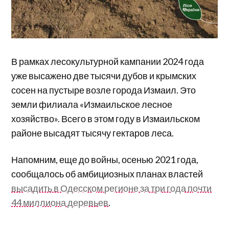
В рамках лесокультурной кампании 2024 года
уже высажено две тысячи дубов и крымских
сосен на пустыре возле города Измаил. Это
земли филиала «Измаильское лесное
хозяйство». Всего в этом году в Измаильском
районе высадят тысячу гектаров леса.
Напомним, еще до войны, осенью 2021 года,
сообщалось об амбициозных планах властей
высадить в Одесском регионе за три года почти
44 миллиона деревьев
.