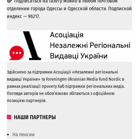
Подписаться на газету можно в любом почтовом
отделении города Одессы и Одесской области. Подписной
индекс — 96217.
Здійснено за підтримки Асоціації «Незалежні регіональні
видавці України» та Foreningen Ukrainian Media Fund Nordic в
рамках реалізації проєкту Хаб підтримки регіональних медіа.
Погляди авторів не обов’язково збігаються з офіційною
позицією партнерів.
НАШИ ПАРТНЕРЫ
На пенсии