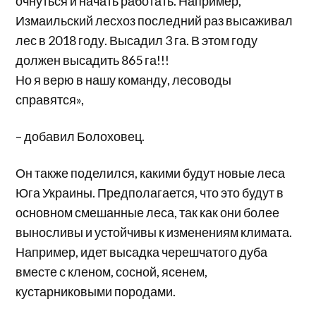
очнуться и начать работать. Например,
Измаильский лесхоз последний раз высаживал
лес в 2018 году. Высадил 3 га. В этом году
должен высадить 865 га!!!
Но я верю в нашу команду, лесоводы
справятся»,
– добавил Болоховец.
Он также поделился, какими будут новые леса
Юга Украины. Предполагается, что это будут в
основном смешанные леса, так как они более
выносливы и устойчивы к изменениям климата.
Например, идет высадка черешчатого дуба
вместе с кленом, сосной, ясенем,
кустарниковыми породами.