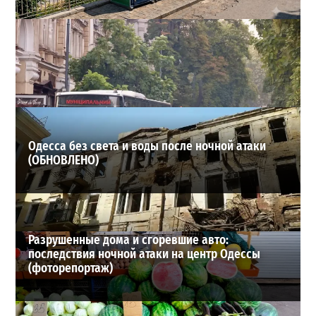
Одесса может остаться без воды и канализации:
эксперт предупредил о худшем сценарии
2
07-08-2026 в 17:19
ВИБОР РЕДАКЦИИ
Одесса без света и воды после ночной атаки
(ОБНОВЛЕНО)
Разрушенные дома и сгоревшие авто:
последствия ночной атаки на центр Одессы
(фоторепортаж)