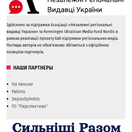
Здійснено за підтримки Асоціації «Незалежні регіональні
видавці України» та Foreningen Ukrainian Media Fund Nordic в
рамках реалізації проєкту Хаб підтримки регіональних медіа.
Погляди авторів не обов’язково збігаються з офіційною
позицією партнерів.
НАШИ ПАРТНЕРЫ
На пенсии
Работа
Depositphotos
ГО "Перспектива"