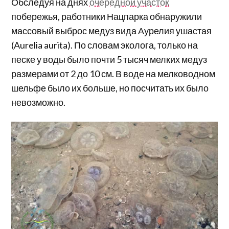
Обследуя на днях
очередной участок
побережья, работники Нацпарка обнаружили
массовый выброс медуз вида Аурелия ушастая
(Aurelia aurita
)
.
По словам эколога, только на
песке у воды было почти 5 тысяч мелких медуз
размерами от 2 до 10 см. В воде на мелководном
шельфе было их больше, но посчитать их было
невозможно.