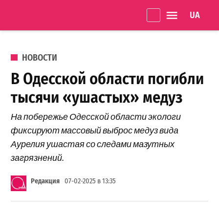
Перейти к содержанию
Language 
Одеське
життя
ОПУБЛИКОВАНО В
НОВОСТИ
В Одесской области погибли
тысячи «ушастых» медуз
На побережье Одесской области экологи
фиксируют массовый выброс медуз вида
Аурелия ушастая со следами мазутных
загрязнений.
Редакция
07-02-2025 в 13:35