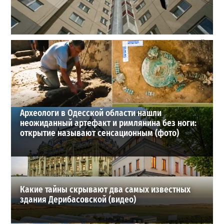
В одесском жилмассиве Радужном погиб 26-летний
мужчина: что известно
3
27-07-2026 в 13:47
ВИБОР РЕДАКЦИИ
Археологи в Одесской области нашли
неожиданный артефакт и римлянина без ноги:
открытие называют сенсационным (фото)
Какие тайны скрывают два самых известных
здания Дерибасовской (видео)