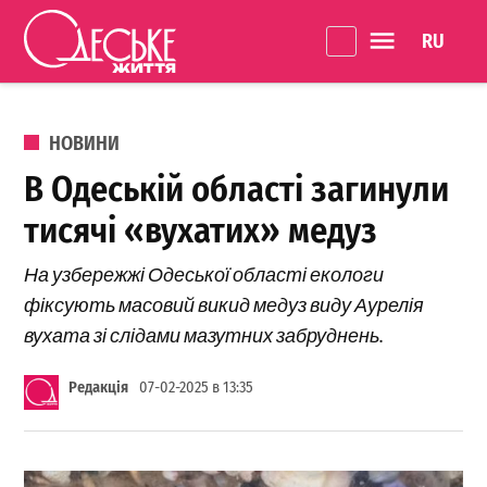
Перейти до вмісту
Language 
Одеське
Життя
ОПУБЛІКОВАНО В
НОВИНИ
В Одеській області загинули
тисячі «вухатих» медуз
На узбережжі Одеської області екологи
фіксують масовий викид медуз виду Аурелія
вухата зі слідами мазутних забруднень.
Редакція
07-02-2025 в 13:35