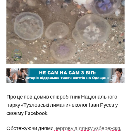
Про це повідомив співробітник Національного
парку «Тузловські лимани» еколог Іван Русєв у
своєму Facebook.
Обстежуючи днями
чергову ділянку узбережжя
,