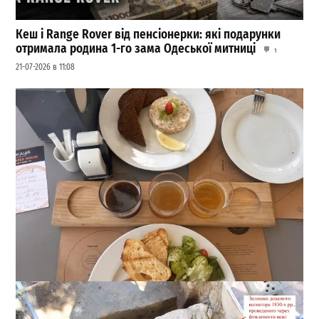
Кеш і Range Rover від пенсіонерки: які подарунки
отримала родина 1-го зама Одеської митниці
1
21-07-2026 в 11:08
22 сорти пива, мідії та вид на море: скільки коштує