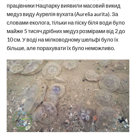
працівники Нацпарку виявили масовий викид
медуз виду Аурелія вухата (Aurelia aurita). За
словами еколога, тільки на піску біля води було
майже 5 тисяч дрібних медуз розмірами від 2 до
10 см. У воді на мілководному шельфі було їх
більше, але порахувати їх було неможливо.