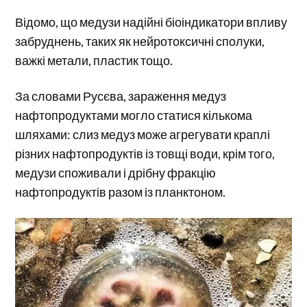
Відомо, що медузи надійні біоіндикатори впливу
забруднень, таких як нейротоксичні сполуки,
важкі метали, пластик тощо.
За словами Русєва, зараження медуз
нафтопродуктами могло статися кількома
шляхами: слиз медуз може агрегувати краплі
різних нафтопродуктів із товщі води, крім того,
медузи споживали і дрібну фракцію
нафтопродуктів разом із планктоном.