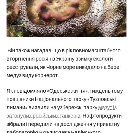
Він також нагадав, що в рік повномасштабного
вторгнення росіян в Україну взимку екологи
реєстрували, як Чорне море викидало на берег
медуз виду корнерот.
Як повідомляло «Одеське життя», тиждень тому
працівники Національного парку «Тузловські
лимани» виявили на узбережжі парку
мазут із
затонулих російських танкерів
. Нафтопродукти
зібрали і передали на дослідження у приватну
лабораторію Владислава Балінського.