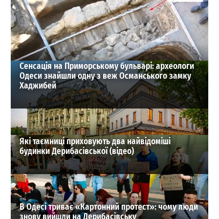
відпочинок у пабі на «Ланжероні»
1
01-08-2026 в 19:02
ВИБІР РЕДАКЦІЇ
Сенсація на Приморському бульварі: археологи
Одеси знайшли одну з веж Османського замку
Хаджибей
Які таємниці приховують два найвідоміші
будинки Дерибасівської (відео)
В Одесі триває «Картонний протест»: чому люди
знову вийшли на Дерибасівську