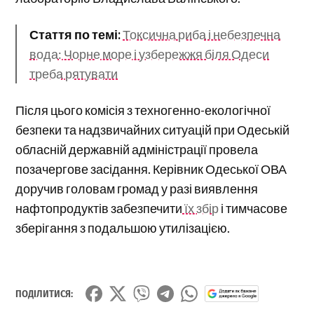
Стаття по темі:
Токсична риба і небезпечна
вода: Чорне море і узбережжя біля Одеси
треба рятувати
Після цього комісія з техногенно-екологічної
безпеки та надзвичайних ситуацій при Одеській
обласній державній адміністрації провела
позачергове засідання. Керівник Одеської ОВА
доручив головам громад у разі виявлення
нафтопродуктів забезпечити
їх збір
і тимчасове
зберігання з подальшою утилізацією.
ПОДІЛИТИСЯ: