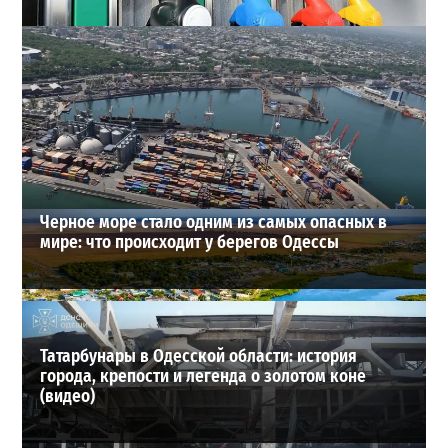
Неприятный сюрприз для водителей Одессы: на АЗС
снова взлетели цены
2
28-07-2026 в 06:47
ВИБОР РЕДАКЦИИ
Черное море стало одним из самых опасных в
мире: что происходит у берегов Одессы
Татарбунары в Одесской области: история
города, крепости и легенда о золотом коне
(видео)