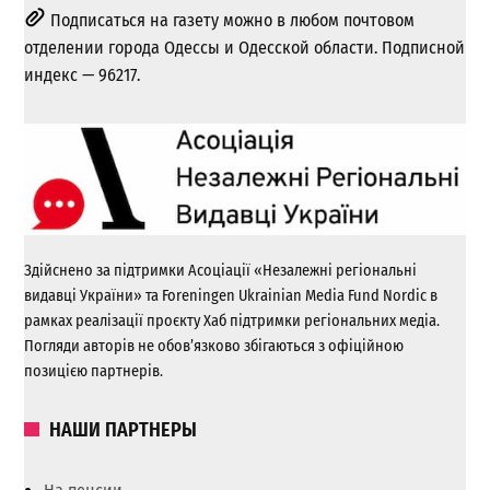
Подписаться на газету можно в любом почтовом
отделении города Одессы и Одесской области. Подписной
индекс — 96217.
Здійснено за підтримки Асоціації «Незалежні регіональні
видавці України» та Foreningen Ukrainian Media Fund Nordic в
рамках реалізації проєкту Хаб підтримки регіональних медіа.
Погляди авторів не обов’язково збігаються з офіційною
позицією партнерів.
НАШИ ПАРТНЕРЫ