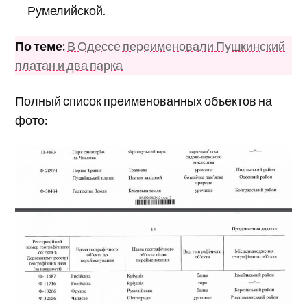
Румелийской.
По теме:
В Одессе переименовали Пушкинский
платан и два парка
Полный список преименованных объектов на
фото: