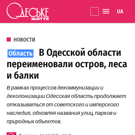
Перейти к содержанию
Language 
Одеське
життя
ОПУБЛИКОВАНО В
НОВОСТИ
В Одесской области
переименовали остров, леса
и балки
В рамках процессов декоммунизации и
деколонизации Одесская область продолжает
отказываться от советского и имперского
наследия, обновляя названия улиц, парков и
природных объектов.