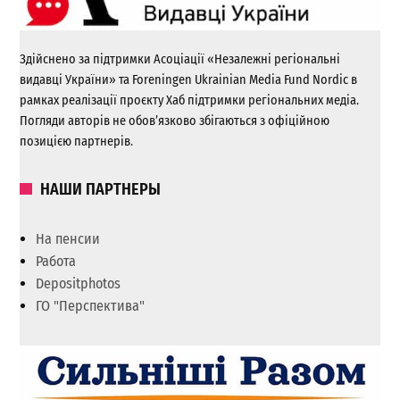
Здійснено за підтримки Асоціації «Незалежні регіональні
видавці України» та Foreningen Ukrainian Media Fund Nordic в
рамках реалізації проєкту Хаб підтримки регіональних медіа.
Погляди авторів не обов’язково збігаються з офіційною
позицією партнерів.
НАШИ ПАРТНЕРЫ
На пенсии
Работа
Depositphotos
ГО "Перспектива"