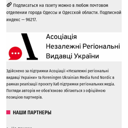
Подписаться на газету можно в любом почтовом
отделении города Одессы и Одесской области. Подписной
индекс — 96217.
Здійснено за підтримки Асоціації «Незалежні регіональні
видавці України» та Foreningen Ukrainian Media Fund Nordic в
рамках реалізації проєкту Хаб підтримки регіональних медіа.
Погляди авторів не обов’язково збігаються з офіційною
позицією партнерів.
НАШИ ПАРТНЕРЫ