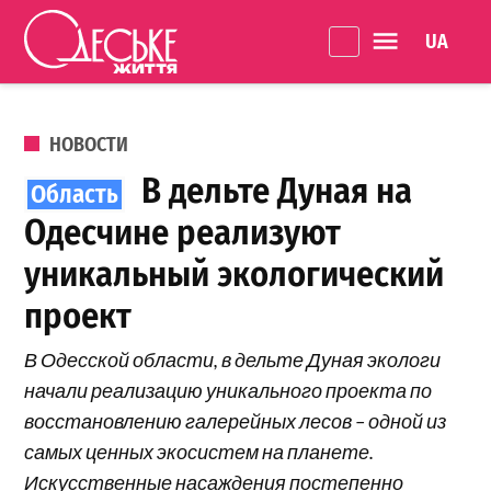
Перейти к содержанию
Language 
Одеське
життя
ОПУБЛИКОВАНО В
НОВОСТИ
В дельте Дуная на
Одесчине реализуют
уникальный экологический
проект
В Одесской области, в дельте Дуная экологи
начали реализацию уникального проекта по
восстановлению галерейных лесов – одной из
самых ценных экосистем на планете.
Искусственные насаждения постепенно