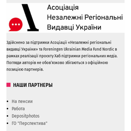
Здійснено за підтримки Асоціації «Незалежні регіональні
видавці України» та Foreningen Ukrainian Media Fund Nordic в
рамках реалізації проєкту Хаб підтримки регіональних медіа.
Погляди авторів не обов’язково збігаються з офіційною
позицією партнерів.
НАШИ ПАРТНЕРЫ
На пенсии
Работа
Depositphotos
ГО "Перспектива"