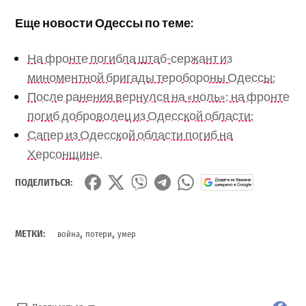
Еще новости Одессы по теме:
На фронте погибла штаб-сержант из
миноментной бригады теробороны Одессы;
После ранения вернулся на «ноль»: на фронте
погиб доброволец из Одесской области;
Сапер из Одесской области погиб на
Херсонщине.
ПОДЕЛИТЬСЯ:
,
,
МЕТКИ:
война
потери
умер