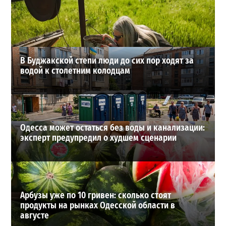
отдых в пабе на «Ланжероне»
2
01-08-2026 в 19:02
ВИБОР РЕДАКЦИИ
В Буджакской степи люди до сих пор ходят за
водой к столетним колодцам
Одесса может остаться без воды и канализации:
эксперт предупредил о худшем сценарии
Арбузы уже по 10 гривен: сколько стоят
продукты на рынках Одесской области в
августе