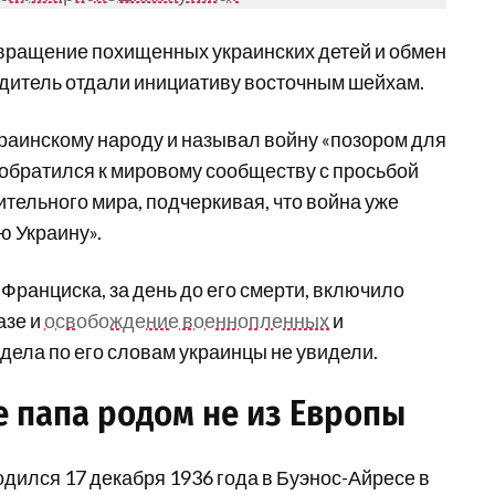
озвращение похищенных украинских детей и обмен
одитель отдали инициативу восточным шейхам.
краинскому народу и называл войну «позором для
 обратился к мировому сообществу с просьбой
тельного мира, подчеркивая, что война уже
ю Украину».
ранциска, за день до его смерти, включило
азе и
освобождение военнопленных
и
 дела по его словам украинцы не увидели.
 папа родом не из Европы
одился 17 декабря 1936 года в Буэнос-Айресе в