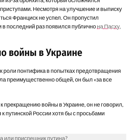
 из-за бронхита, который осложнился
приступами. Несмотря на улучшение и выписку
ться Франциск не успел. Он пропустил
и в последний раз появился публично
на Пасху,
о войны в Украине
ь к роли понтифика в попытках предотвращения
ла преимущественно общей, он был «за все
к прекращению войны в Украине, он не говорил,
 к путинской России хотя бы с просьбами
а или приспешник путина?