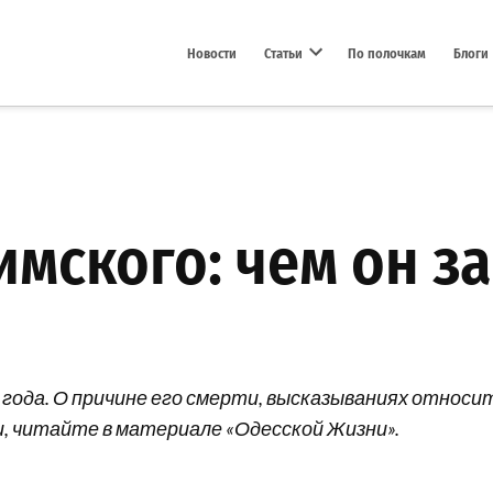
Новости
Статьи
По полочкам
Блоги
Open dropdown menu
имского: чем он з
 года. О причине его смерти, высказываниях относ
, читайте в материале «Одесской Жизни».