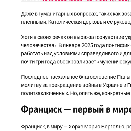
Даже в гуманитарных вопросах, таких как в
пленными, Католическая церковь и ее руков
Хотя в своих речах он выражал сочувствие у
человечества». В январе 2025 года понтифик
работать над условиями справедливого и дли
почти три года обескровливает «мученическу
Последнее пасхальное благословение Папы Ф
молитву за прекращение войны в Украине и Г
политзаключенных. Но, опять же, конкретные
Франциск — первый в мире
Франциск, в миру — Хорхе Марио Бергольо, р