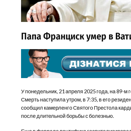
Папа Франциск умер в Ват
У понедельник, 21 апреля 2025 года, на 89-м
Смерть наступила утром, в 7:35, в его резид
сообщил камерленго Святого Престола карди
после длительной борьбы с болезнью.