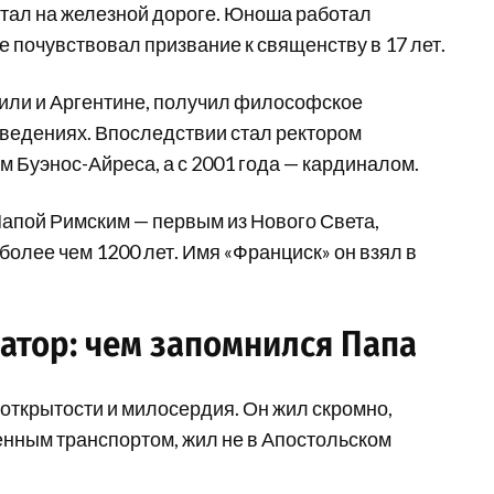
отал на железной дороге. Юноша работал
е почувствовал призвание к священству в 17 лет.
 Чили и Аргентине, получил философское
аведениях. Впоследствии стал ректором
 Буэнос-Айреса, а с 2001 года — кардиналом.
Папой Римским — первым из Нового Света,
олее чем 1200 лет. Имя «Франциск» он взял в
ватор: чем запомнился Папа
открытости и милосердия. Он жил скромно,
енным транспортом, жил не в Апостольском