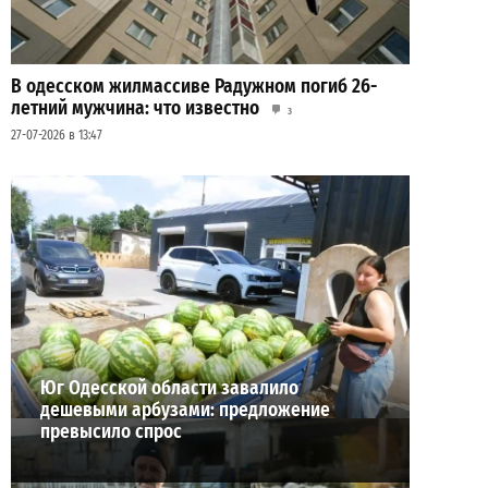
В одесском жилмассиве Радужном погиб 26-
летний мужчина: что известно
3
27-07-2026 в 13:47
Шезлонги, бунгало и VIP-зоны: сколько
придется заплатить за отдых в Аркадии
3
21-07-2026 в 19:23
ВИБОР РЕДАКЦИИ
Юг Одесской области завалило
дешевыми арбузами: предложение
превысило спрос