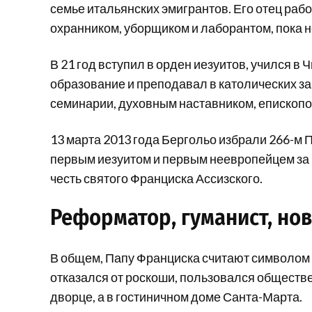
семье итальянских эмигрантов. Его отец раб
охранником, уборщиком и лаборантом, пока н
В 21 год вступил в орден иезуитов, учился в
образование и преподавал в католических з
семинарии, духовным наставником, епископом
13 марта 2013 года Бергольо избрали 266-м 
первым иезуитом и первым неевропейцем за б
честь святого Франциска Ассизского.
Реформатор, гуманист, но
В общем, Папу Франциска считают символом 
отказался от роскоши, пользовался обществ
дворце, а в гостиничном доме Санта-Марта.