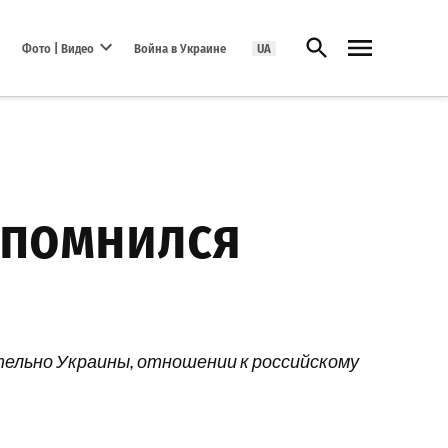
Открыть поиск
Фото | Видео
Война в Украине
UA
Open dropdown menu
апомнился
ительно Украины, отношении к российскому