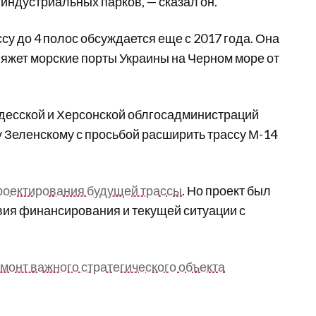
индустриальных парков, — сказал он.
у до 4 полос обсуждается еще с 2017 года. Она
вяжет морские порты Украины на Черном море от
Одесской и Херсонской облгосадминистраций
у Зеленскому
с просьбой расширить трассу М-14
проектирования будущей трассы
.
Но проект был
твия финансирования и текущей ситуации с
монт важного стратегического объекта