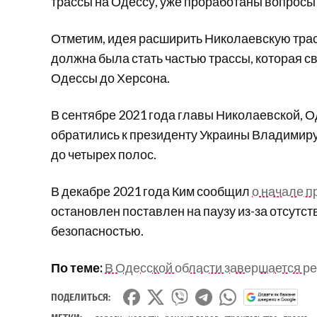
трассы на Одессу, уже проработаны вопросы 
Отметим,
идея расширить Николаевскую трасс
должна была стать частью трассы, которая с
Одессы до Херсона.
В сентябре 2021 года главы Николаевской, 
обратились к президенту Украины Владимир
до четырех полос
.
В
декабре 2021 года Ким сообщил
о начале 
остановлен поставлен на паузу из-за отсутс
безопасностью.
По теме:
В Одесской области завершается ре
ПОДЕЛИТЬСЯ:
,
,
,
,