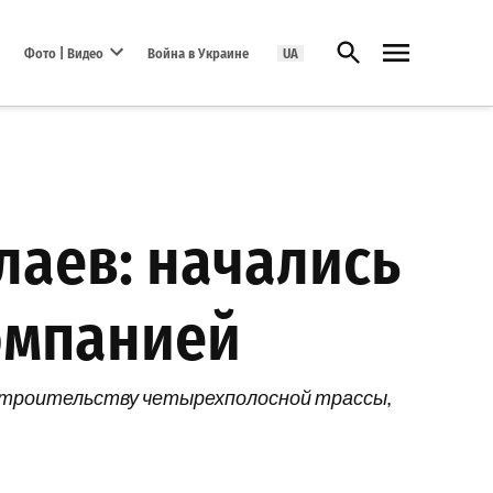
Открыть поиск
Фото | Видео
Война в Украине
UA
Open dropdown menu
лаев: начались
омпанией
 строительству четырехполосной трассы,