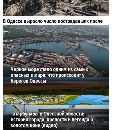
В Одессе выросло число пострадавших после
атаки реактивных дронов (фото)
2
24-07-2026 в 14:29
ВИБОР РЕДАКЦИИ
Черное море стало одним из самых
опасных в мире: что происходит у
берегов Одессы
Татарбунары в Одесской области:
история города, крепости и легенда о
золотом коне (видео)