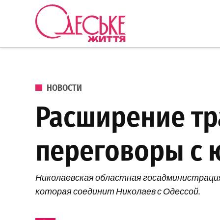
Перейти к содержанию
Одеське
життя
ОПУБЛИКОВАНО В
НОВОСТИ
Расширение тр
переговоры с
Николаевская областная госадминистрация
которая соединит Николаев с Одессой.