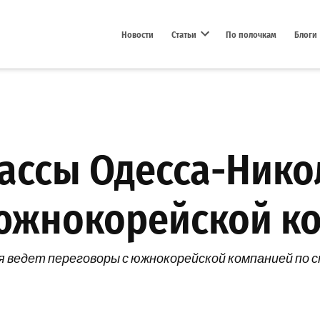
Новости
Статьи
По полочкам
Блоги
Open dropdown menu
ассы Одесса-Нико
 южнокорейской к
 ведет переговоры с южнокорейской компанией по