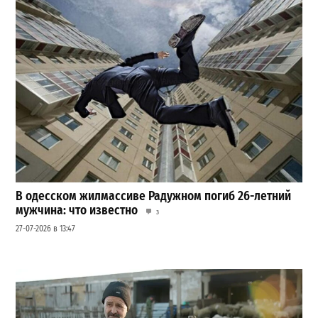
В одесском жилмассиве Радужном погиб 26-летний
мужчина: что известно
3
27-07-2026 в 13:47
Шезлонги, бунгало и VIP-зоны: сколько придется
заплатить за отдых в Аркадии
3
21-07-2026 в 19:23