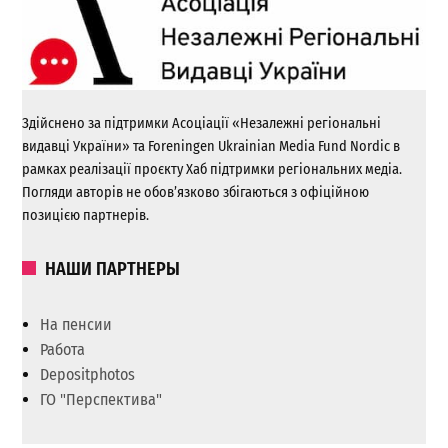
Здійснено за підтримки Асоціації «Незалежні регіональні
видавці України» та Foreningen Ukrainian Media Fund Nordic в
рамках реалізації проєкту Хаб підтримки регіональних медіа.
Погляди авторів не обов’язково збігаються з офіційною
позицією партнерів.
НАШИ ПАРТНЕРЫ
На пенсии
Работа
Depositphotos
ГО "Перспектива"