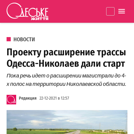
Перейти к содержанию
Одеське
La
життя
ОПУБЛИКОВАНО В
НОВОСТИ
Проекту расширение трассы
Одесса-Николаев дали старт
Пока речь идет о расширении магистрали до 4-
х полос на территории Николаевской области.
Редакция
22-12-2021 в 12:57