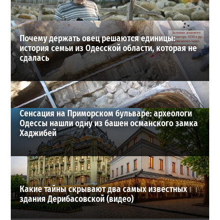
ВИБОР РЕДАКЦИИ
Почему держать овец решаются единицы:
история семьи из Одесской области, которая не
сдалась
Сенсация на Приморском бульваре: археологи
Одессы нашли одну из башен османского замка
Хаджибей
Какие тайны скрывают два самых известных
здания Дерибасовской (видео)